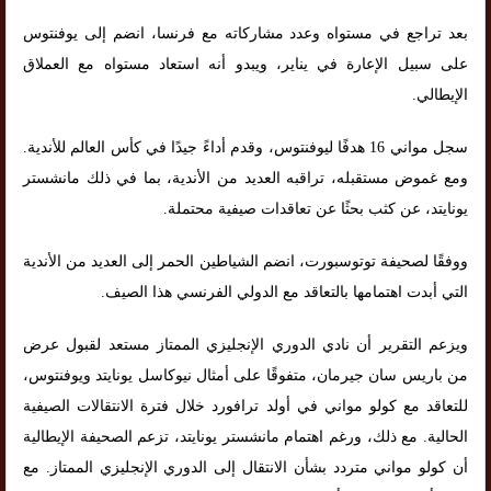
بعد تراجع في مستواه وعدد مشاركاته مع فرنسا، انضم إلى يوفنتوس
على سبيل الإعارة في يناير، ويبدو أنه استعاد مستواه مع العملاق
الإيطالي.
سجل مواني 16 هدفًا ليوفنتوس، وقدم أداءً جيدًا في كأس العالم للأندية.
ومع غموض مستقبله، تراقبه العديد من الأندية، بما في ذلك مانشستر
يونايتد، عن كثب بحثًا عن تعاقدات صيفية محتملة.
ووفقًا لصحيفة توتوسبورت، انضم الشياطين الحمر إلى العديد من الأندية
التي أبدت اهتمامها بالتعاقد مع الدولي الفرنسي هذا الصيف.
ويزعم التقرير أن نادي الدوري الإنجليزي الممتاز مستعد لقبول عرض
من باريس سان جيرمان، متفوقًا على أمثال نيوكاسل يونايتد ويوفنتوس،
للتعاقد مع كولو مواني في أولد ترافورد خلال فترة الانتقالات الصيفية
الحالية. مع ذلك، ورغم اهتمام مانشستر يونايتد، تزعم الصحيفة الإيطالية
أن كولو مواني متردد بشأن الانتقال إلى الدوري الإنجليزي الممتاز. مع