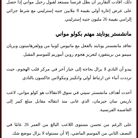
ذلك، أفادت التقارير أن بطل فرنسا مستعد لقبول رحيل مواني إذا حصل
على عرض إعارة أولي بقيمة 8 ملايين جنيه إسترليني مع شرط جزائي
إلزامي بقيمة 26 مليون جنيه إسترليني.
مانشستر يونايتد مهتم بكولو مواني
تعاقد مانشستر يونايتد بالفعل مع ماتيوس كونيا من وولفرهامبتون وبريان
مبيمو من برينتفورد لتعزيز هجوم روبن أموريم للموسم المقبل.
يبدو أن النادي لا يزال بحاجة إلى خيار آخر في مركز قلب الهجوم، حيث
ترددت أنباء عن ارتباط أولي واتكينز ونيكولاس جاكسون بالنادي.
أحدث أهداف مانشستر سيتي في سوق الانتقالات هو كولو مواني، لاعب
باريس سان جيرمان، الذي عانى منذ انتقاله مقابل مبلغ كبير إلى
العاصمة الفرنسية.
على الرغم من تحسن مستوى اللاعب البالغ من العمر 26 عامًا في
النصف الثاني من الموسم الماضي، إلا أن مستواه لا يزال موضع شك.