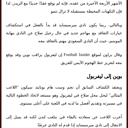
الأشهر الأربعة الأخيرة من عقده، فإنه لم يوقع عقدًا جديدًا مع الريدز، لذا
فإن التكهنات المحيطة بمستقبله لا تزال تنمو.
وبالتالي، ربما يكون نادي ميرسيسايد قد بدأ بالفعل في استكشاف
خيارات التعاقد مع مهاجم جديد في حال رحيل صلاح عن النادي بنهاية
الموسم، حيث أن النادي السعودي مهتم بالتعاقد معه.
وقال براون لموقع Football Insider إن ليفربول يراقب بوين وقد يوقع
معه لتعزيز خط الهجوم الأيمن للفريق.
بوين إلى ليفربول
ويعتقد الكشاف السابق أن نجم وست هام يونايتد سيكون “اللاعب
المثالي” ليحل محل صلاح في ليفربول وهو مستعد لاتخاذ الخطوة التالية
في مسيرته وتقديم أفضل ما لديه في اللعبة على أعلى مستوى.
أعرب اللاعب عن سعادته بالبقاء في ملعب لندن لكنه قد يميل إلى
الانتقال إلى نادي ميرسيسايد إذا قدم له النادي عرضًا.