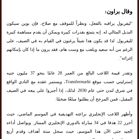
وقال براون:
“ليفربول يراقبه بالفعل، ونظراً للموقف مع صلاح، فإن بوين سيكون
البديل المثالي له. إنه يتمتع بقدرات كبيرة ويمكن أن يقدم مساهمة كبيرة
لليفربول. لذا قد يكون هذا شيئاً يرغبون في القيام به في الصيف، على
الرغم من أنه سعيد ويلعب مع وست هام، فقد يرون ما إذا كان بإمكانهم
إغرائه”.
وتقدر قيمة اللاعب البالغ من العمر 28 عامًا بنحو 37 مليون جنيه
إسترليني حسب موقع Transfermarkt، ويستمر عقده مع النادي الواقع
في شرق لندن حتى عام 2030. لذلك، إذا أجبروا على بيعه في الصيف
المقبل، فمن المرجح أن يطلبوا مبلغًا ضخمًا.
وأظهر اللاعب الإنجليزي براعته التهديفية في الموسم الماضي، حيث
أحرز 22 هدفا في 34 مباراة بالدوري الإنجليزي الممتاز. ويواصل أداءه
الجيد حتى الآن هذا الموسم، حيث سجل ستة أهداف وقدم أربع