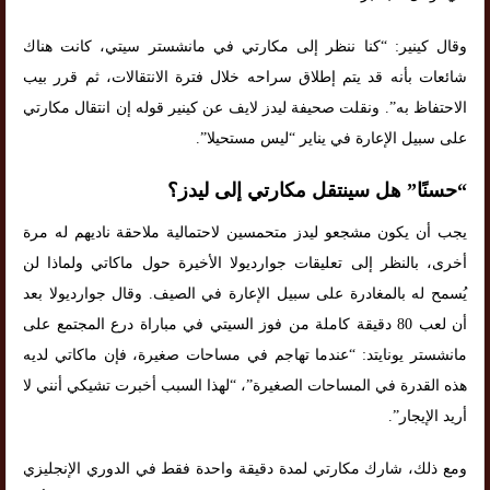
وقال كينير: “كنا ننظر إلى مكارتي في مانشستر سيتي، كانت هناك
شائعات بأنه قد يتم إطلاق سراحه خلال فترة الانتقالات، ثم قرر بيب
الاحتفاظ به”. ونقلت صحيفة ليدز لايف عن كينير قوله إن انتقال مكارتي
على سبيل الإعارة في يناير “ليس مستحيلا”.
“حسنًا” هل سينتقل مكارتي إلى ليدز؟
يجب أن يكون مشجعو ليدز متحمسين لاحتمالية ملاحقة ناديهم له مرة
أخرى، بالنظر إلى تعليقات جوارديولا الأخيرة حول ماكاتي ولماذا لن
يُسمح له بالمغادرة على سبيل الإعارة في الصيف. وقال جوارديولا بعد
أن لعب 80 دقيقة كاملة من فوز السيتي في مباراة درع المجتمع على
مانشستر يونايتد: “عندما تهاجم في مساحات صغيرة، فإن ماكاتي لديه
هذه القدرة في المساحات الصغيرة”، “لهذا السبب أخبرت تشيكي أنني لا
أريد الإيجار”.
ومع ذلك، شارك مكارتي لمدة دقيقة واحدة فقط في الدوري الإنجليزي