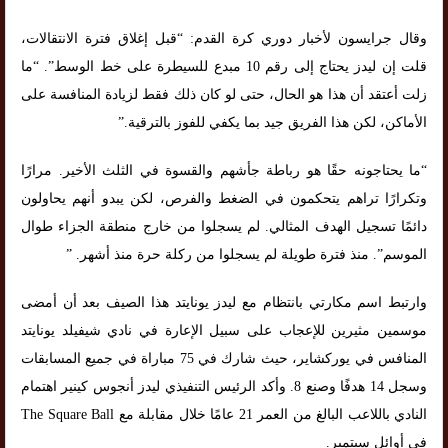
وقال جرايسون لأخبار دوري كرة القدم: “قبل إغلاق فترة الانتقالات،
قلت إن ليدز يحتاج إلى رقم 10 مبدع للسيطرة على خط الوسط”. “ما
زلت أعتقد أن هذا هو الحال، حتى لو كان ذلك فقط لزيادة المنافسة على
الأماكن، لكن هذا الفريق جيد بما يكفي للفوز بالترقية.”
“ما يحتاجونه حقًا هو رباطة جأشهم والقسوة في الثلث الأخير. مرارًا
وتكرارًا تراهم يتحكمون في الضغط والفرص، لكن يبدو أنهم يحاولون
دائمًا تسجيل الهدف المثالي. لم يسجلوا من خارج منطقة الجزاء طوال
الموسم”. منذ فترة طويلة لم يسجلوا من ركلة حرة منذ أشهر. ”
وارتبط اسم مكارتي بانتظام مع ليدز يونايتد هذا الصيف بعد أن أمضى
موسمين مثيرين للإعجاب على سبيل الإعارة في نادي شيفيلد يونايتد
المنافس في يوركشاير، حيث شارك في 75 مباراة في جميع المسابقات
وسجل 14 هدفًا وصنع 8. وأكد الرئيس التنفيذي ليدز أنجوس كينير اهتمام
النادي باللاعب البالغ من العمر 21 عامًا خلال مقابلة مع The Square Ball
في أوائل سبتمبر.