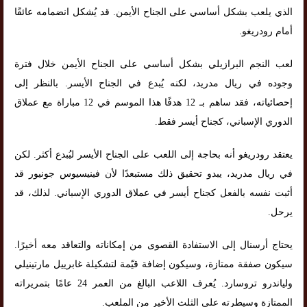
الذي يلعب بشكل أساسي على الجناح الأيمن. قد يُشكل انضمامه عائقًا
أمام رودريغو.
لعب النجم البرازيلي بشكل أساسي على الجناح الأيمن خلال فترة
وجوده في ريال مدريد، لكنه يُبدع في الجناح الأيسر. بالنظر إلى
إحصائياته، فقد ساهم بـ 12 هدفًا هذا الموسم في 12 مباراة مع عملاق
الدوري الإسباني، كجناح أيسر فقط.
يعتقد رودريغو أنه بحاجة إلى اللعب على الجناح الأيسر ليُبدع أكثر. لكن
في ريال مدريد، يبدو تحقيق ذلك مستبعدًا لأن فينيسيوس جونيور قد
أثبت نفسه بالفعل كجناح أيسر في عملاق الدوري الإسباني. لذلك، قد
يرحل.
يحتاج أرسنال إلى الاستفادة القصوى من إمكاناته والتعاقد معه أخيرًا.
سيكون صفقة ممتازة، وسيكون إضافة قيّمة لتشكيلة غابرييل مارتينيلي
ولياندرو تروسارد. يُعرف اللاعب البالغ من العمر 24 عامًا بتمريراته
الممتازة وسيطرته على الثلث الأخير من الملعب.