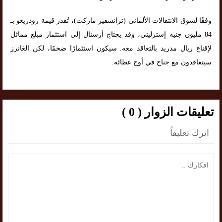
وفقًا لسوق الانتقالات الألماني (ترانسفير ماركت)، تُقدر قيمة رودريغو بـ
84 مليون جنيه إسترليني، وقد يحتاج أرسنال إلى استثمار مبلغ مماثل
لإقناع ريال مدريد بالتعاقد معه. سيكون استثمارًا ضخمًا، لكن الغانرز
سيتعاقدون مع جناح في أوج عطائه.
تعليقات الزوار ( 0 )
اترك تعليقاً