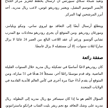
وتفيد شبكة سكاي سبورتس أن أرسنال يخطط لتعزيز مركز الجناح
الأيسر الموسم المقبل، ويعتبر رودريغو غوس، لاعب ريال مدريد، أحد
أبرز المرشحين لهذا المركز.
ويتطلع أرسنال أيضًا إلى التعاقد مع ليروي ساني، ونيكو ويليامز،
ومورغان رودريغو. ومن المتوقع أن يجري رودريغو محادثات مع المدرب
تشابي ألونسو. ورغم أن عقد اللاعب البالغ من العمر 24 عامًا لا يزال
ساريًا لثلاث سنوات، إلا أن مستقبله لا يزال غامضًا.
صفقة رائعة
كان رودريغو لاعبًا أساسيًا في تشكيلة ريال مدريد خلال السنوات القليلة
الماضية. وقد قدم موسمًا رائعًا آخر، مسجلاً 24 هدفًا في 51 مباراة، ومن
المتوقع أن يقدم أداءً جيدًا مرة أخرى في كأس العالم للأندية القادمة في
الولايات المتحدة.
السؤال الأهم هو ما إذا كان سيسافر مع ريال مدريد إلى البطولة. ريال
مدريد على وشك التعاقد مع نجم ريفر بليت الشاب فرانكو ماسترانتونو،