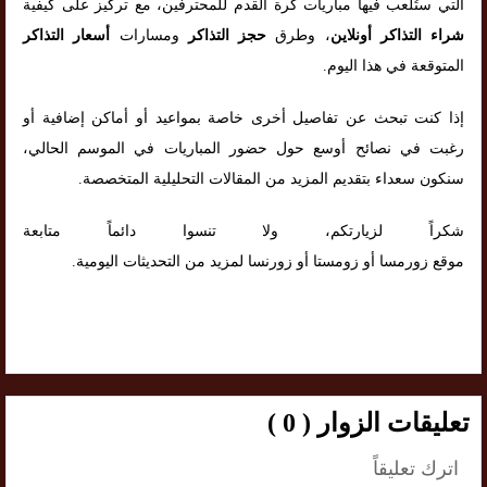
التي ستُلعب فيها مباريات كُرة القدم للمحترفين، مع تركيز على كيفية
شراء التذاكر أونلاين
، وطرق
حجز التذاكر
ومسارات
أسعار التذاكر
المتوقعة في هذا اليوم.
إذا كنت تبحث عن تفاصيل أخرى خاصة بمواعيد أو أماكن إضافية أو
رغبت في نصائح أوسع حول حضور المباريات في الموسم الحالي،
سنكون سعداء بتقديم المزيد من المقالات التحليلية المتخصصة.
شكراً لزيارتكم، ولا تنسوا دائماً متابعة
موقع زورمسا أو زومستا أو زورنسا لمزيد من التحديثات اليومية.
تعليقات الزوار ( 0 )
اترك تعليقاً