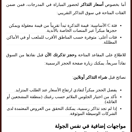
أما بخصوص
أسعار التذاكر
لحضور المباراة في المدرجات، فمن ضمن
الفئات المتاحة في سوق التذاكر التقريبي:
فئة C الأساسية: قيمة التذكرة تبدأ تقريباً من قيمة معقولة ويمكن
حجزها مبكراً عبر المنصات الخاصة بالأندية.
فئات أعلى: متوفرة حسب المناطق الأقرب للملعب أو في الأماكن
المظللة.
للاطلاع على المقاعد المتاحة و
حجز تذكرتك الآن
قبل نفاذها من السوق
نفاذاً سريعاً، يمكنك زيارة صفحة الحجز الرسمية:
نصائح قبل
شراء التذاكر أونلاين
:
يفضل الحجز مبكراً لتفادي ارتفاع الأسعار عند الطلب المتزايد.
تأكد من اختيار الجلوس الملائم حسب رغبتك (منطقة المشجعين أو
العائلة).
إذا لم تجد تذاكر رسمية، يمكنك التحقق من العروض المعتمدة لدى
الشركات الوسيطة الموثوقة.
مواجهات إضافية في نفس الجولة