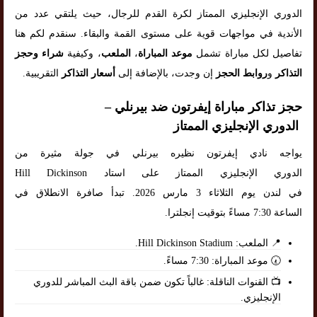
الدوري الإنجليزي الممتاز لكرة القدم للرجال، حيث يلتقي عدد من
الأندية في مواجهات قوية على مستوى القمة والبقاء. سنقدم لكم هنا
تفاصيل لكل مباراة تشمل
موعد المباراة
،
الملعب
، وكيفية
شراء وحجز
التذاكر
و
روابط الحجز
إن وجدت، بالإضافة إلى
أسعار التذاكر
التقريبية.
حجز تذاكر مباراة إيفرتون ضد بيرنلي –
الدوري الإنجليزي الممتاز
يواجه نادي إيفرتون نظيره بيرنلي في جولة مثيرة من
الدوري الإنجليزي الممتاز على استاد Hill Dickinson
في لندن يوم الثلاثاء 3 مارس 2026. تبدأ صافرة الانطلاق في
الساعة 7:30 مساءً بتوقيت إنجلترا.
📍 الملعب: Hill Dickinson Stadium.
🕢 موعد المباراة: 7:30 مساءً.
📺 القنوات الناقلة: غالباً تكون ضمن باقة البث المباشر للدوري
الإنجليزي.