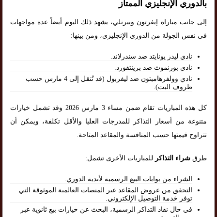
بالدوري الإنجليزي الممتاز
إلى جانب مباراة إيفرتون وبيرنلي، يشهد ذلك اليوم أيضاً عدة مواجهات
في نفس الجولة من الدوري الإنجليزي، ومن بينها:
نادي ليدز يونايتد ضد سندرلاند.
نادي بورنموث ضد برينتفورد.
نادي وولفرهامبتون ضد ليفربول (قد تُنقل إلى 4 مارس حسب
ظروف البث).
كل هذه المباريات تقام ضمن مساء 3 مارس 2026 وقد تشمل خيارات
متنوعة من أسعار التذاكر للمدرجات العليا والأقل تكلفة، ويمكن أن
تتراوح قيمتها حسب المنافسة والمقاعد المتاحة.
طرق
شراء التذاكر
للمباريات الأخرى تشمل:
الشراء من بوابات البيع الرسمية لأندية الدوري.
التحقق من عروض المقاعد عبر المنصات العالمية الموثوقة التي
توفر خدمة التوصيل الإلكتروني.
في حال نفاد التذاكر الرسمية، البحث عن خيارات بيع ثانوية عبر