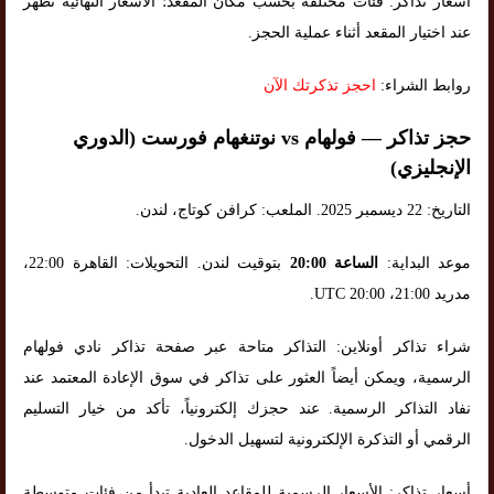
أسعار تذاكر: فئات مختلفة بحسب مكان المقعد؛ الأسعار النهائية تظهر
عند اختيار المقعد أثناء عملية الحجز.
روابط الشراء:
احجز تذكرتك الآن
حجز تذاكر — فولهام vs نوتنغهام فورست (الدوري
الإنجليزي)
التاريخ: 22 ديسمبر 2025. الملعب: كرافن كوتاج، لندن.
موعد البداية:
الساعة 20:00
بتوقيت لندن. التحويلات: القاهرة 22:00،
مدريد 21:00، UTC 20:00.
شراء تذاكر أونلاين: التذاكر متاحة عبر صفحة تذاكر نادي فولهام
الرسمية، ويمكن أيضاً العثور على تذاكر في سوق الإعادة المعتمد عند
نفاد التذاكر الرسمية. عند حجزك إلكترونياً، تأكد من خيار التسليم
الرقمي أو التذكرة الإلكترونية لتسهيل الدخول.
أسعار تذاكر: الأسعار الرسمية للمقاعد العادية تبدأ من فئات متوسطة