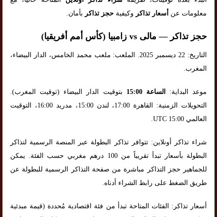
معلومات عن
أسعار تذاكر
وكيفية
حجز تذاكر
بأمان.
حجز تذاكر — مالى vs زامبيا (كأس أمم أفريقيا)
التاريخ: 22 ديسمبر 2025. الملعب: ملعب محمد الخامس، الدار البيضاء،
المغرب.
موعد البداية:
الساعة 15:00
بتوقيت الدار البيضاء (توقيت المغرب).
التحويلات الزمنية: القاهرة 17:00، لندن 15:00، مدريد 16:00، التوقيت
العالمي UTC 15:00.
شراء تذاكر أونلاين: تتوافر تذاكر البطولة عبر المنصة الرسمية لتذاكر
البطولة بأسعار تبدأ تقريباً من 100 درهم مغربي حسب الفئة. يمكن
للجماهير حجز التذاكر مباشرة من صفحة التذاكر الرسمية للبطولة عن
طريق الضغط على رابط الشراء أدناه.
أسعار تذاكر: الفئات المتاحة تبدأ من فئة اقتصادية مُحددة (قيمة مبدئية