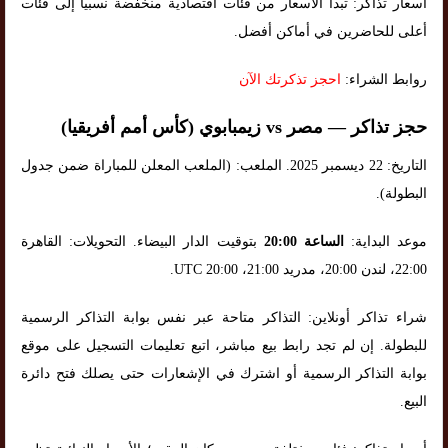
أسعار تذاكر: تبدأ الأسعار من فئات اقتصادية منخفضة نسبياً إلى فئات
أعلى للحاضرين في أماكن أفضل.
روابط الشراء:
احجز تذكرتك الآن
حجز تذاكر — مصر vs زيمبابوي (كأس أمم أفريقيا)
التاريخ: 22 ديسمبر 2025. الملعب: (الملعب المعلن للمباراة ضمن جدول
البطولة).
موعد البداية:
الساعة 20:00
بتوقيت الدار البيضاء. التحويلات: القاهرة
22:00، لندن 20:00، مدريد 21:00، UTC 20:00.
شراء تذاكر أونلاين: التذاكر متاحة عبر نفس بوابة التذاكر الرسمية
للبطولة. إن لم تجد رابط بيع مباشر، اتبع تعليمات التسجيل على موقع
بوابة التذاكر الرسمية أو اشترك في الإشعارات حتى يصلك فتح دائرة
البيع.