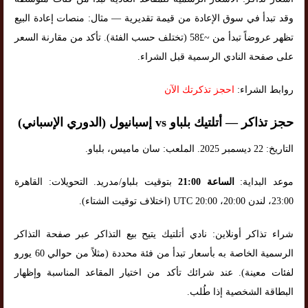
وقد تبدأ في سوق الإعادة من قيمة تقديرية — مثال: منصات إعادة البيع
تظهر عروضاً تبدأ من ~£58 (تختلف حسب الفئة). تأكد من مقارنة السعر
على صفحة النادي الرسمية قبل الشراء.
روابط الشراء:
احجز تذكرتك الآن
حجز تذاكر — أتلتيك بلباو vs إسبانيول (الدوري الإسباني)
التاريخ: 22 ديسمبر 2025. الملعب: سان ماميس، بلباو.
موعد البداية:
الساعة 21:00
بتوقيت بلباو/مدريد. التحويلات: القاهرة
23:00، لندن 20:00، UTC 20:00 (اختلاف توقيت الشتاء).
شراء تذاكر أونلاين: نادي أتلتيك يتيح بيع التذاكر عبر صفحة التذاكر
الرسمية الخاصة به بأسعار تبدأ من فئة محددة (مثلاً من حوالي 60 يورو
لفئات معينة). عند شرائك تأكد من اختيار المقاعد المناسبة وإظهار
البطاقة الشخصية إذا طُلب.