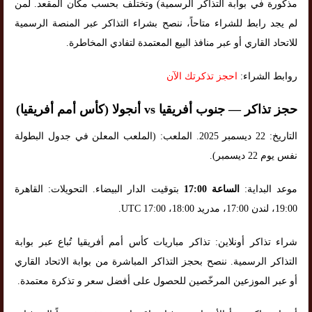
مذكورة في بوابة التذاكر الرسمية) وتختلف بحسب مكان المقعد. لمن
لم يجد رابط للشراء متاحاً، ننصح بشراء التذاكر عبر المنصة الرسمية
للاتحاد القاري أو عبر منافذ البيع المعتمدة لتفادي المخاطرة.
روابط الشراء:
احجز تذكرتك الآن
حجز تذاكر — جنوب أفريقيا vs أنجولا (كأس أمم أفريقيا)
التاريخ: 22 ديسمبر 2025. الملعب: (الملعب المعلن في جدول البطولة
نفس يوم 22 ديسمبر).
موعد البداية:
الساعة 17:00
بتوقيت الدار البيضاء. التحويلات: القاهرة
19:00، لندن 17:00، مدريد 18:00، UTC 17:00.
شراء تذاكر أونلاين: تذاكر مباريات كأس أمم أفريقيا تُباع عبر بوابة
التذاكر الرسمية. ننصح بحجز التذاكر المباشرة من بوابة الاتحاد القاري
أو عبر الموزعين المرخّصين للحصول على أفضل سعر و تذكرة معتمدة.