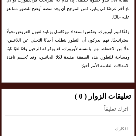
انتقاله الآن يبدو خطوة حكيمة. إذا قدّم له آينتراخت فرانكفورت أو أي
نادٍ آخر عرضًا في يناير، فمن المرجح أن يجد منصة أوضح للتطور مما هو
عليه حاليًا.
وفقًا لبيتر أورورك، يعكس استعداد نيوكاسل يونايتد لقبول العروض تحولًا
استراتيجيًا. فهم يدركون أن التطور يتطلب أحيانًا التخلي عن اللاعبين،
بدلًا من الاحتفاظ بهم. بالنسبة لأورورك، قد يوفر له الرحيل وقتًا لعبًا ثابتًا
ومساحة للتطور. هذه الصفقة مفيدة لكلا الجانبين، وقد تُحسم نافذة
الانتقالات القادمة الأمر أخيرًا.
تعليقات الزوار ( 0 )
اترك تعليقاً