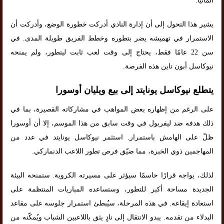
ألمانيا.
يشير هذا التحول إلى أن إدارة النادي أدركت خطورة الوضع، وأدركت أن
الاستمرار في تهميشه يضر بتطوره وخطط الفريق طويلة المدى. في
سن 22 عامًا فقط، يحتاج إلى وقت لعب ثابت ليتطور، ولم يمنحه
نيوكاسل أبون تاين هذه الفرصة.
يتطلع نيوكاسل يونايتد إلى بيع ويليان أوسورا
على الرغم من إظهاره بعض المواهب في مشاركاته القصيرة، بما في
ذلك هدفه ضد ليفربول في وقت سابق من هذا الموسم، إلا أن أوسورا
ظلّ على الهامش باستمرار. استثمر نيوكاسل يونايتد في عدد من
المهاجمين ذوي الخبرة، مما ضيّق فرص تطور اللاعب الدنماركي.
لذلك، يواجه قرارًا حاسمًا سيؤثر على مسيرته الكروية. ستمنحه البيئة
الجديدة مساحة أكبر للتطور، وستساعده المباريات المنتظمة على
استعادة إيقاعه. في هذه المرحلة، سيُبطئ استمرار جلوسه على مقاعد
البدلاء من تقدمه. يبدو الانتقال إلى نادٍ يثق باللاعبين الشباب ويُمكّنه من