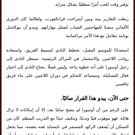
توفير وقت للعب أمرًا منطقيًا بشكل متزايد.
ربطت التقارير بينه وبين آينتراخت فرانكفورت، ولطالما كان الدوري
الألماني منصةً للمهاجمين الشباب لصقل مهاراتهم. ويبدو أن نيوكاسل
يونايتد يتعامل مع هذا الأمر ببراغماتية.
استعدادًا للموسم المقبل، يخطط النادي لتبسيط الفريق، واستعادة
رواتب اللاعبين، والاستثمار في المراكز الرئيسية. سينظر النادي إلى
رحيل أوسورا على أنه خطوة بناءة، وليس فشلًا. يحتاج النادي إلى اختيار
فعال للتشكيلة، وسيساعد التحكم في دوران اللاعبين على بناء فريق
تنافسي.
حتى الآن، يبدو هذا القرار صائبًا.
على الرغم من أن أوسورا لم ينضج تمامًا بعد، إلا أن إمكاناته لا تزال
هائلة. فهو موهوب فنيًا وبدنيًا، ويتكيف جيدًا مع التدريب المنظم. كان من
الممكن أن يُضعف الركود المستمر في تاينسايد ثقته بنفسه، مما يجعل