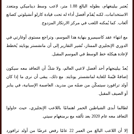
يُعتبر بيلينغهام، بطوله البالغ 1.88 متر، لاعب وسط ديناميكي ومتعدد
الاستخدامات، لكنه يُقدّم أفضل أداء له تحت قيادة كارلو أنشيلوتي كصانع
ألعاب. كما يُمكنه اللعب في مركز الارتكاز المزدوج.
مع انتهاء عقد كاسيميرو بنهاية هذا الموسم، وتراجع مستوى أوغارتي في
الدوري الإنجليزي الممتاز، تُشير التقارير إلى أن مانشستر يونايتد يُخطط
لإعادة هيكلة خط الوسط في الموسم المقبل.
يُعدّ بيلينجهام أحد أفضل لاعبي العالم، ولا شكّ أن التعاقد معه سيكون
إضافةً قيّمةً للغاية لمانشستر يونايتد. مع ذلك، يبقى أن نرى ما إذا كان
أولد ترافورد سيتمكّن من ضمّه من مدريد، العاصمة الإسبانية، في يناير
أو الصيف المقبل.
لطالما أبدى الشياطين الحمر اهتمامًا باللاعب الإنجليزي، حيث حاولوا
التعاقد معه عام 2020 بعد تألقه مع برمنغهام سيتي.
إلا أن اللاعب البالغ من العمر 22 عامًا رفض عرضًا من أولد ترافورد