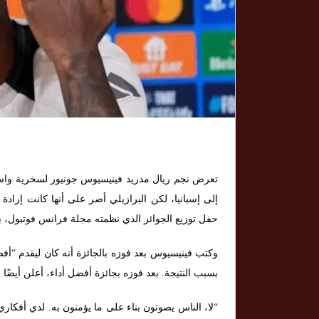
تعرض نجم ريال مدريد فينيسيوس جونيور لسخرية واس
إلى إسبانيا، لكن البرازيلي أصر على أنها كانت إرا
حفل توزيع الجوائز الذي نظمته مجلة فرانس فوتبول، بع
وكتب فينيسيوس بعد فوزه بالجائزة أنه كان ليقدم “أف
بسبب النتيجة. بعد فوزه بجائزة أفضل أداء، أعلن أيضًا ع
“لا، الناس يصوتون بناء على ما يؤمنون به. لدي أفكاري 