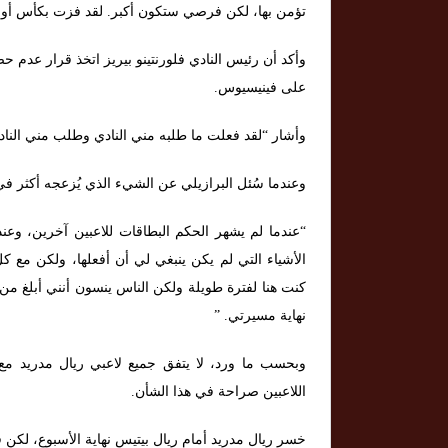
تؤمن بها، لكن فرصي ستكون أكبر. لقد فزت بكأس أوروبا 
وأكد أن رئيس النادي فلورنتينو بيريز اتخذ قرار عدم حض
على فينيسيوس.
وأشار “لقد فعلت ما طلبه مني النادي وطلب مني النادي
وعندما سُئل البرازيلي عن الشيء الذي يُزعجه أكثر في
“عندما لم يشهر الحكم البطاقات للاعبين آخرين، وعن
الأشياء التي لم يكن ينبغي لي أن أفعلها، ولكن مع كل م
نهاية مسيرتي. ”
وبحسب ما ورد، لا يتفق جميع لاعبي ريال مدريد مع س
اللاعبين صراحة في هذا الشأن.
خسر ريال مدريد أمام ريال بيتيس نهاية الأسبوع، لكن ق