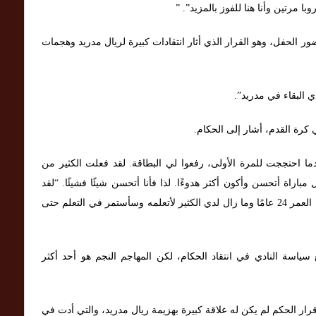
مرتين وأنا هنا للفوز بالمزيد”. ”
ور الحفل، وهو القرار الذي أثار انتقادات كبيرة لريال مدريد وهجمات
 البقاء في مدريد”.
 كرة القدم، أشار إلى الحكام.
دما احتججت للمرة الأولى، رفعوا لي البطاقة. لقد فعلت الكثير من
باراة أتحسن وأكون أكثر هدوءًا. لذا فأنا أتحسن شيئًا فشيئًا. “لقد
كنت هنا لفترة طويلة ولكن الناس ينسون أنني أبلغ من العمر 24 عامًا وما زال لدي الكثير لأتعلمه وسأستمر في التعلم حتى
ياسة النادي في انتقاد الحكام، لكن المهاجم النجم هو أحد أكثر
رار الحكم لم يكن له علاقة كبيرة بهزيمة ريال مدريد، والتي أدت في