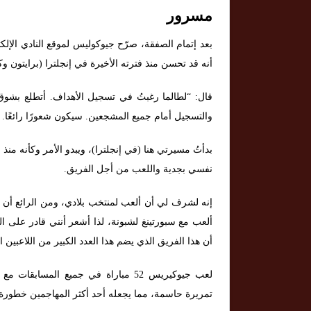
مسرور
بعد إتمام الصفقة، صرّح جيوكوليس لموقع النادي الإلكت
أنه قد تحسن منذ فترته الأخيرة في إنجلترا (برايتون 
قال: “لطالما رغبتُ في تسجيل الأهداف. أتطلع بشوق 
والتسجيل أمام جميع المشجعين. سيكون شعورًا رائعًا.
بدأتُ مسيرتي هنا (في إنجلترا)، ويبدو الأمر وكأنه منذ 
نفسي بجدية واللعب من أجل الفريق.
إنه لشرف لي أن ألعب لمنتخب بلادي، ومن الرائع أن 
ألعب مع سبورتينغ لشبونة، لذا أشعر أنني قادر على الو
أن هذا الفريق الذي يضم هذا العدد الكبير من اللاعبين 
تمريرة حاسمة، مما يجعله أحد أكثر المهاجمين خطورة 