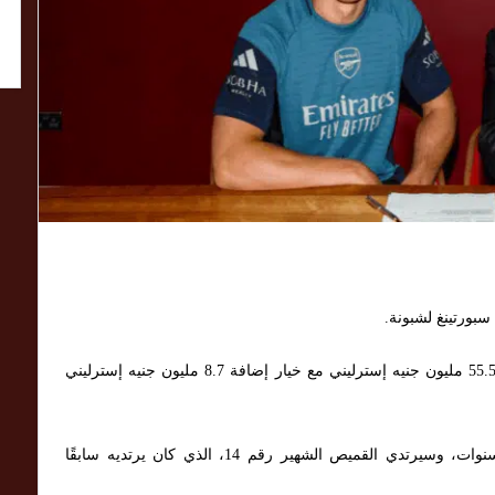
سبورتينغ لشبونة.
ينضم المهاجم إلى المدفعجية مقابل مبلغ أولي قدره 55.5 مليون جنيه إسترليني مع خيار إضافة 8.7 مليون جنيه إسترليني
أفادت التقارير أن جوكليس وقّع عقدًا لمدة خمس سنوات، وسيرتدي القميص الشهير رقم 14، الذي كان يرتديه سابقًا