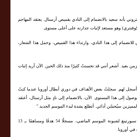
روني بأنه سعيد بالانضمام إلى النادي بقميص أرسنال. يعتقد المهاجم
وكوفنتري) وهو مستعد لإثبات جدارته على أعلى مستوى.
للانضمام إلى هذا النادي، وارتداء هذا القميص، وحمل هذا الشعار،
زمن بعيد. أشعر أنني قد تحسنتُ كثيرًا منذ ذلك الحين. الآن أريد إثبات
أسجل لهم. سجلتُ بعض الأهداف في دوري أبطال أوروبا عندما كنتُ
صول إلى هذا المستوى. الآن، بالانضمام إلى نادٍ مثل أرسنال، أعتقد
المميزين سيُحسّن أدائي. أتطلع بشدة لبدء الموسم الجديد.”
لعب جيوكيريس 52 مباراة في جميع المسابقات مع سبورتينغ لشبونة الموسم الماضي، مسجلًا 54 هدفًا ومساهمًا بـ 13
في أوروبا.