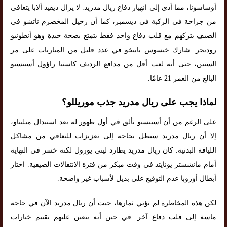
أوساسونا، مما أدى إلى انهيار دفاع ريال مدريد. لا يزال ديفيد ألابا يتعافى
من جراحة في الركبة في ديسمبر، كما أن رحيل المخضرم ناتشو في
الصيف يتركهم مع قلب دفاع واحد فقط يتمتع بصحة جيدة وهو أنطونيو
روديجر. شارك خيسوس باييخو في عدد قليل من المباريات على مر
السنين، حتى أنه لعب أقل من مدافع الرديف كاستيا راؤول أسينسيو
البالغ من العمر 21 عامًا.
لماذا يجب على ريال مدريد جذب موريللو؟
على الرغم من أن أسينسيو تألق في أول ظهور له بعد استبدال ميليتاو،
إلا أن ريال مدريد سيظل بحاجة إلى تعزيزات للتعافي من مشاكل
اللياقة البدنية. كان ريال مدريد يطارد ليني يورول لكنه خسر في النهاية
أمام مانشستر يونايتد في وقت مبكر من فترة الانتقالات الصيفية. اختار
أبطال أوروبا عدم التوقيع على بديل لأسباب غير واضحة.
لكن هذه المخاطرة لم تؤتي ثمارها، حيث أن ريال مدريد الآن في حاجة
ماسة إلى قلب دفاع آخر. في حين أنه يتعين عليهم تقييم خيارات