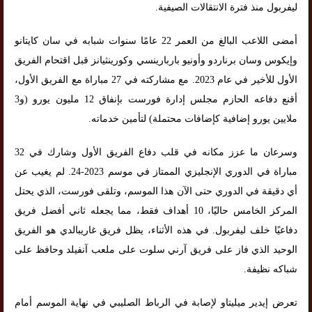
ليفربول منذ فترة الانتقالات الصيفية.
أمضى اللاعب البالغ من العمر 22 عامًا سنوات شبابه في سان كايتانو
وإيكوس وسان برناردو وأونيو باربارينسي وكورينثيانز قبل اقتحام الفريق
الأول للأخير في عام 2023. مع مشاركته في 27 مباراة مع الفريق الأول،
أقنع دفاعه الحازم مجلس إدارة فورست بإنفاق 12 مليون يورو (و3
ملايين يورو إضافية كإضافات محتملة) لتأمين خدماته.
وسرعان ما عزز مكانه في قلب دفاع الفريق الأول وشارك في 32
مباراة في الدوري الإنجليزي الممتاز في موسم 2023-24. لم يغيب عن
أي دقيقة في الدوري حتى الآن هذا الموسم، وتلقى فورست، الذي يحتل
المركز الخامس حاليًا، 10 أهداف فقط، مما يجعله ثاني أفضل فريق
دفاعيًا خلف ليفربول. في هذه الأثناء، يظل فريق غاريبالدي هو الفريق
الوحيد الذي فاز على فريق آرني سلوت على ملعب آنفيلد وحافظ على
شباكه نظيفة.
تعرض إيدير ميليتاو لإصابة في الرباط الصليبي في نهاية الموسم أمام