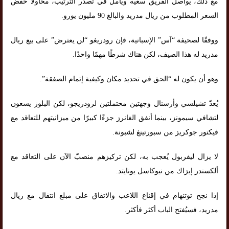
مع ذلك، يواصل الفريق سعيه ويأمل في تصدر الترتيب، محاولًا خفض
السعر المطلوب من ريال مدريد والبالغ 90 مليون يورو.
ووفقًا لصحيفة “آس” الإسبانية، فإن رودريغو “لن يعترض” على بيع ريال
مدريد له هذا الصيف، لكن هناك شرطًا مهمًا واحدًا.
وهو أن يكون له “الحق في تحديد مكان وكيفية إتمام الصفقة”.
يُعدّ تشيلسي وأرسنال وجهتين محتملتين لرودريجو، لكن البلوز يسعون
لتشافي سيمونز، بينما أنفق الغانرز جزءًا كبيرًا من ميزانيتهم للتعاقد مع
فيكتور جوكريز من سبورتينغ لشبونة.
لا يزال ليفربول يُعجب به، لكن تركيزهم منصبّ الآن على التعاقد مع
ألكسندر إيزاك من نيوكاسل يونايتد.
إذا نجح توتنهام في إقناع اللاعب والاتفاق على مبلغ انتقال مع ريال
مدريد، فسيُفتح الباب أكثر فأكثر.