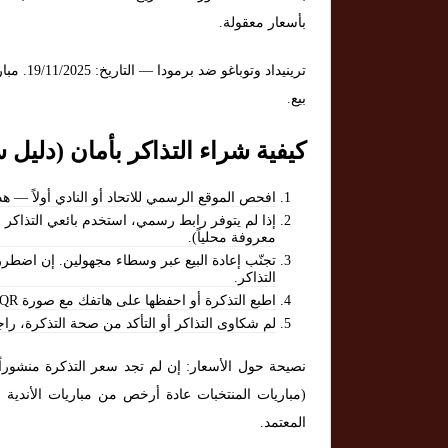
بأسعار معقولة.
ترينيداد
بيع.
كيفية شراء التذاكر بأمان (دليل 
افحص الموقع الرسمي للاتحاد أو النادي أولاً — هذه
إذا لم يتوفر رابط رسمي، استخدم بائعي التذاكر ال
معروفة محلياً).
تجنّب إعادة البيع عبر وسطاء مجهولين. إن اضطر
التذاكر.
اطبع التذكرة أو احفظها على هاتفك مع صورة QR أو رمز التحقق، واحتفظ بردّ نسخة احتياطية.
لم شكاوى التذاكر أو التأكد من صحة التذكرة، راجع
نصيحة حول الأسعار: إن لم تجد سعر التذكرة منشوراً
(مباريات المنتخبات عادة أرخص من مباريات الأندية 
المعتمد.