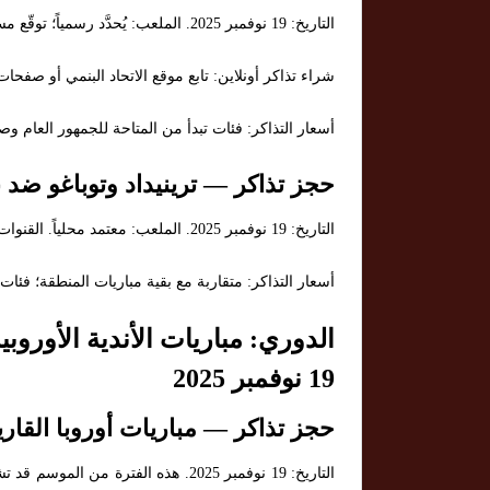
التاريخ: 19 نوفمبر 2025. الملعب: يُحدَّد رسمياً؛ توقّع مساءً بالتوقيت المحلي. القنوات الناقلة: شبكات رياضية إقليمية.
شراء تذاكر أونلاين: تابع موقع الاتحاد البنمي أو صفحات 
أسعار التذاكر: فئات تبدأ من المتاحة للجمهور العام وصو
حجز تذاكر — ترينيداد وتوباغو ضد ب
التاريخ: 19 نوفمبر 2025. الملعب: معتمد محلياً. القنوات الناقلة: تابع البث المحلي في منطقة الكاريبي.
أسعار التذاكر: متقاربة مع بقية مباريات المنطقة؛ فئات
الدوري: مباريات الأندية الأوروب
19 نوفمبر 2025
حجز تذاكر — مباريات أوروبا القاري
التاريخ: 19 نوفمبر 2025. هذه الفترة