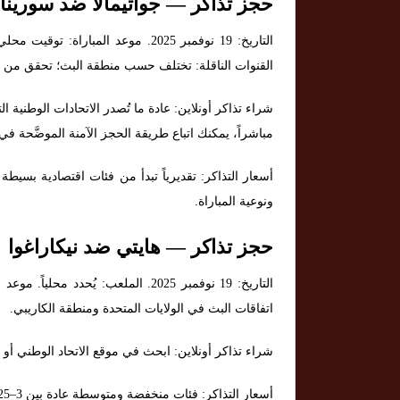
حجز تذاكر — جواتيمالا ضد سورينا
التاريخ: 19 نوفمبر 2025. موعد المبا
القنوات الناقلة: تختلف حسب منطقة البث؛ تحقق من شب
شراء تذاكر أونلاين: عادة ما تُصدر الاتحادات الوطنية ا
مباشراً، يمكنك اتباع طريقة الحجز الآمنة الموضَّحة في 
ونوعية المباراة.
حجز تذاكر — هايتي ضد نيكاراغوا
التاريخ: 19 نوفمبر 2025. الملعب: يُح
اتفاقات البث في الولايات المتحدة ومنطقة الكاريبي.
شراء تذاكر أونلاين: ابحث في موقع الاتحاد الوطني أو
أسعار التذاكر: فئات منخفضة ومتوسطة عادة بين 3–25 دولار للفئات العامة.