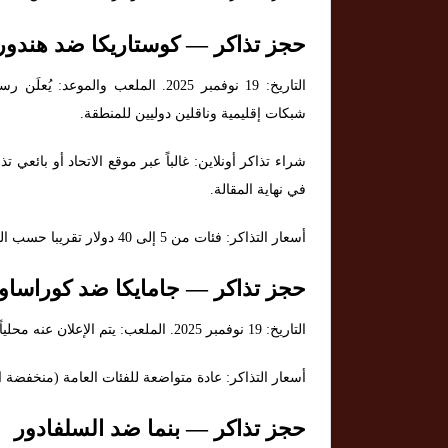
حجز تذاكر — كوستاريكا ضد هندو
التاريخ: 19 نوفمبر 2025. الملعب وال
شبكات إقليمية وناقلين دوليين للمنطقة.
شراء تذاكر أونلاين: غالباً عبر موقع الاتحاد أو بائعي
في نهاية المقالة.
أسعار التذاكر: فئات من 5 إلى 40 دولار تقريبا حسب المقعد.
حجز تذاكر — جامايكا ضد كوراساو
التاريخ: 19 نوفمبر 2025. الملعب: يتم الإعلان عنه محلياً. القنوات الناقلة: حسب اتفاق البث المحلي والإقليمي.
أسعار التذاكر: عادة متواضعة للفئات العامة (منخفضة التكلفة) مع ت
حجز تذاكر — بنما ضد السلفادور