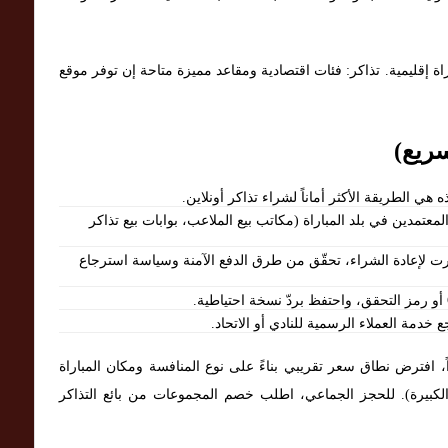
 وتوباغو ضد برمودا — التاريخ: 19/11/2025. مباراة إقليمية. تذاكر: فئات اقتصادية ومقاعد مميزة متاحة إن توفر موقع
سريع)
 هي الطريقة الأكثر أماناً لشراء تذاكر أونلاين.
معتمدين في بلد المباراة (مكاتب بيع الملاعب، بوابات بيع تذاكر
رت لإعادة الشراء، تحقّق من طرق الدفع الآمنة وسياسة استرجاع
 خدمة العملاء الرسمية للنادي أو الاتحاد.
، افترض نطاق سعر تقريبي بناءً على نوع المنافسة ومكان المباراة
الكبيرة). للحجز الجماعي، اطلب خصم المجموعات من بائع التذاكر