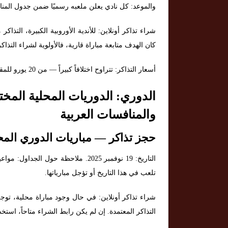
والموعد: كل نادي يعلن ملعبه رسميًا ضمن جدول المناف
شراء تذاكر أونلاين: للأندية الأوروبية الكبيرة، التذاكر 
كان الهدف متابعة مباراة قارية، فالأولوية لشراء التذاك
أسعار التذاكر: تتراوح اختلافاً كبيراً — من 20 يورو للمقاعد العامة إلى 150 يورو وأكثر لمقاعد الضيافة أو المنصات الخاصة.
الدوري: الدوريات المحلية المخ
والمنافسات العربية
حجز تذاكر — مباريات الدوري الم
التاريخ: 19 نوفمبر 2025. ملاحظة حو
تلعب في هذا التاريخ أو تؤجل مبارياتها.
شراء تذاكر أونلاين: في حال وجود مباراة محلية، توجه 
التذاكر المعتمدة. إن لم يكن رابط الشراء متاحاً، است