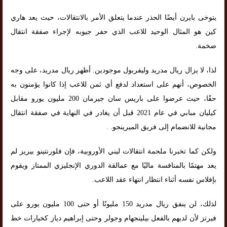
يتوخى بايرن أيضًا الحذر عندما يتعلق الأمر بالانتقالات، حيث يعد هاري
كين هو المثال الوحيد للاعب الذي حفر جيوبه لإجراء صفقة انتقال
ضخمة.
لذا، لا يزال ريال مدريد وليفربول موجودين. أظهر ريال مدريد، على وجه
الخصوص، أنهم على استعداد لدفع أي ثمن للاعب إذا كانوا يؤمنون به
حقًا، حيث عرضوا على باريس سان جيرمان 200 مليون يورو مقابل
كيليان مبابي في عام 2021 قبل أن يغادر في النهاية في صفقة انتقال
مجانية للانضمام إلى فريق الميرينجو. .
ولكن كما تخبرنا ملحمة انتقالات ليني الأوروبية، فإن فلورنتينو بيريز لم
يعد مهتمًا بالمنافسة ماليًا مع عمالقة الدوري الإنجليزي الممتاز ويقوم
بإفلاس نفسه أثناء انتظار انتهاء عقد اللاعب.
لذلك، لن ينفق ريال مدريد 150 مليونًا أو حتى 100 مليون يورو على
فيرتز لأن لديهم بالفعل بيلينجهام وجولر وحتى إبراهيم دياز كخيارات خط