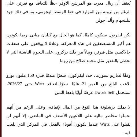
يُعتقد أن ريال مدريد هو المرشح الأوفر حظًا للتعاقد مع فيرتز، على
الرغم من ثروته من الموارد في خط الوسط الهجومي، بما في ذلك جود
بيلينجهام وألدا جولر.
لكن ليفربول سيكون كامنًا، كما هو الحال مع كيليان مبابي. ربما يكونون
هم أكبر المستضعفين في هذه المعركة، وعادةً لا يوقعون على صفقات
جالاكسي مثل فيرتز، وبدلاً من ذلك يركزون على النجوم الناشئة التي لا
تحظى بالتقدير مثل محمد صلاح من روما.
وفقًا لدياريو سبورت، حدد ليفركوزن سعرًا مبدئيًا قدره 150 مليون يورو
للاعب البالغ من العمر 21 عامًا. نظرًا لتعاقد Wirtz حتى 2026/27،
ستتحمل Dwork Self عرضًا أوليًا باهظ الثمن.
لا يملك برشلونة هذا النوع من المال لإنفاقه، وعلى الرغم من أنهم
تحملوا مخاطر مالية على اللاعبين الأضعف في الماضي، إلا أنهم لن
يقبلوا على Wirtz عندما يكونون أقوياء بالفعل في المركز الذي يلعب
فيه.