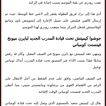
يغيب رودري عن بقية الموسم بسبب إصابة في الركبة.
أدى هذا إلى ترك فريق البطولة يفتقر إلى لاعبي خط الوسط، حيث تم
إرسال كالفين فيليبس على سبيل الإعارة إلى إبسويتش تاون وماتيو
كوفاسيتش لشغل المركز بينما سيغيب رودري لهذا الموسم.
جوشوا كيميتش تحت قيادة المدرب الجديد لبايرن ميونخ
فينسنت كومباني
وينتهي عقد كيميتش مع بايرن ميونخ في الصيف المقبل. وكان قد رفض
سابقًا عقدًا بسبب الأداء غير المتسق تحت قيادة المدرب آنذاك توماس
توخيل.
في الصيف الماضي، وافق على عدم الضغط من أجل الانتقال على
الرغم من الاهتمام القوي من برشلونة ومانشستر سيتي، مما أعطى
المدرب الجديد فينسنت كومباني الوقت لإقناعه.
يقال إن كيميش سعيد بالمستوى الذي وصل إليه تحت قيادة كومباني