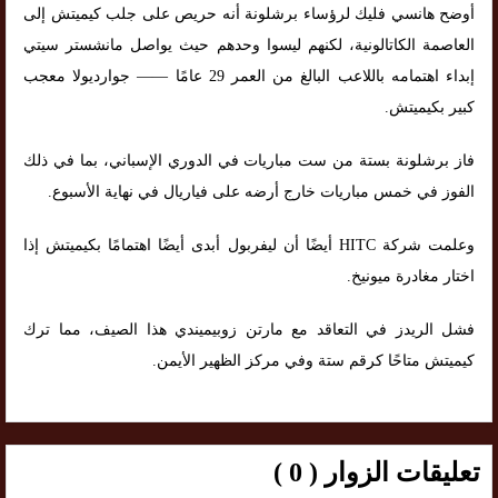
أوضح هانسي فليك لرؤساء برشلونة أنه حريص على جلب كيميتش إلى
العاصمة الكاتالونية، لكنهم ليسوا وحدهم حيث يواصل مانشستر سيتي
إبداء اهتمامه باللاعب البالغ من العمر 29 عامًا —— جوارديولا معجب
كبير بكيميتش.
فاز برشلونة بستة من ست مباريات في الدوري الإسباني، بما في ذلك
الفوز في خمس مباريات خارج أرضه على فياريال في نهاية الأسبوع.
وعلمت شركة HITC أيضًا أن ليفربول أبدى أيضًا اهتمامًا بكيميتش إذا
اختار مغادرة ميونيخ.
فشل الريدز في التعاقد مع مارتن زوبيميندي هذا الصيف، مما ترك
كيميتش متاحًا كرقم ستة وفي مركز الظهير الأيمن.
تعليقات الزوار ( 0 )