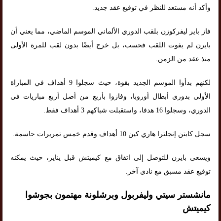
وأكد أنه مستعد للنظر في توقيع عقد جديد.
فاز باير ليفركوزن بلقب الدوري الألماني الموسم الماضي، مما يعني أن
بايرن لم يفوت اللقب فحسب، بل خرج أيضًا بدون لقب للمرة الأولى
منذ عقد من الزمن.
لكنهم بدأوا الموسم الجديد بقوة، حيث سجلوا 9 أهداف في المباراة
الأولى بدوري أبطال أوروبا، وفازوا بأربع من أصل أربع مباريات في
الدوري، وسجلوا 16 هدفا، واستقبلت شباكهم 3 أهداف فقط.
سجل كابتن إنجلترا هاري كين 10 أهداف وقدم خمس تمريرات حاسمة.
ويسعى بايرن للتوصل إلى اتفاق مع كيميتش قبل يناير، حيث يمكنه
توقيع عقد مسبق مع نادي آخر.
مانشستر سيتي وليفربول وبرشلونة مهتمون بجوشوا
كيميتش