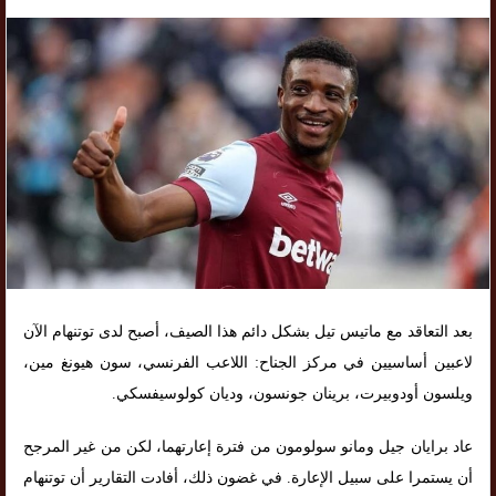
بعد التعاقد مع ماتيس تيل بشكل دائم هذا الصيف، أصبح لدى توتنهام الآن
لاعبين أساسيين في مركز الجناح: اللاعب الفرنسي، سون هيونغ مين،
ويلسون أودوبيرت، برينان جونسون، وديان كولوسيفسكي.
عاد برايان جيل ومانو سولومون من فترة إعارتهما، لكن من غير المرجح
أن يستمرا على سبيل الإعارة. في غضون ذلك، أفادت التقارير أن توتنهام