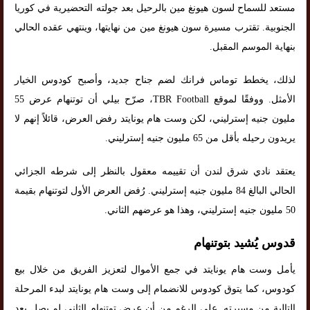
مستعد للسماح لسون هيونغ مين بالرحيل بعد جولته التحضيرية في كوريا
الجنوبية. تقترب مسيرة سون هيونغ مين من نهايتها، وينتهي عقده الحالي
بنهاية الموسم المقبل.
لذلك، يخطط توماس فرانك لضم جناح جديد، وأصبح كودوس الخيار
الأمثل. ووفقًا لموقع TBR Football، صرّح بيلي أن توتنهام عرض 55
مليون جنيه إسترليني، لكن وست هام يونايتد رفض العرض، قائلاً إنهم لا
يريدون رحيله بأقل من 65 مليون جنيه إسترليني.
يعتقد نادي شرق لندن أن تقييمه معقول بالنظر إلى شرطه الجزائي
الحالي البالغ 84 مليون جنيه إسترليني. رُفض العرض الأول لتوتنهام بقيمة
50 مليون جنيه إسترليني، وهذا هو عرضهم الثاني.
قدوس يُشيد بتوتنهام
يأمل وست هام يونايتد في جمع الأموال لتعزيز الفريق من خلال بيع
كودوس، كما يتوق كودوس للانضمام إلى وست هام يونايتد لبدء المرحلة
التالية من مسيرته. على الرغم من أن عرض توتنهام الثاني لم يصل بعد