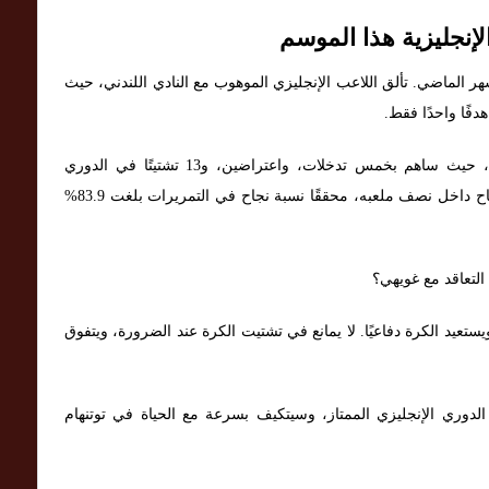
لإنجليزية هذا الموسم
هر الماضي. تألق اللاعب الإنجليزي الموهوب مع النادي اللندني، حيث
ًا واحدًا فقط.
يُعتبر اللاعب البالغ من العمر 25 عامًا مدافعًا ممتازًا، حيث ساهم بخمس تدخلات، واعتراضين، و13 تشتيتًا في الدوري
الإنجليزي الممتاز هذا الموسم. كما أنه يمرر الكرة بنجاح داخل نصف ملعبه، محققًا نسبة نجاح في التمريرات بلغت 83.9%
لتعاقد مع غويهي؟
تعيد الكرة دفاعيًا. لا يمانع في تشتيت الكرة عند الضرورة، ويتفوق
 الدوري الإنجليزي الممتاز، وسيتكيف بسرعة مع الحياة في توتنهام