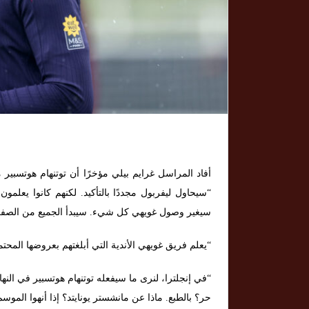
أفاد المراسل غرايم بيلي مؤخرًا أن توتنهام هوتسبير
“سيحاول ليفربول مجددًا بالتأكيد. لكنهم كانوا يعلمو
سيغير وصول غويهي كل شيء. سيبدأ الجميع من الصفر
“يعلم فريق غويهي الأندية التي أبلغتهم بعروضها المحت
“في إنجلترا، لنرى ما سيفعله توتنهام هوتسبير في ال
حر؟ بالطبع. ماذا عن مانشستر يونايتد؟ إذا أنهوا المو