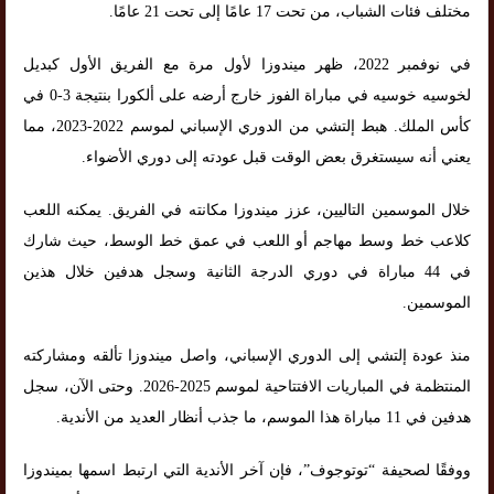
مختلف فئات الشباب، من تحت 17 عامًا إلى تحت 21 عامًا.
في نوفمبر 2022، ظهر ميندوزا لأول مرة مع الفريق الأول كبديل
لخوسيه خوسيه في مباراة الفوز خارج أرضه على ألكورا بنتيجة 3-0 في
كأس الملك. هبط إلتشي من الدوري الإسباني لموسم 2022-2023، مما
يعني أنه سيستغرق بعض الوقت قبل عودته إلى دوري الأضواء.
خلال الموسمين التاليين، عزز ميندوزا مكانته في الفريق. يمكنه اللعب
كلاعب خط وسط مهاجم أو اللعب في عمق خط الوسط، حيث شارك
في 44 مباراة في دوري الدرجة الثانية وسجل هدفين خلال هذين
الموسمين.
منذ عودة إلتشي إلى الدوري الإسباني، واصل ميندوزا تألقه ومشاركته
المنتظمة في المباريات الافتتاحية لموسم 2025-2026. وحتى الآن، سجل
هدفين في 11 مباراة هذا الموسم، ما جذب أنظار العديد من الأندية.
ووفقًا لصحيفة “توتوجوف”، فإن آخر الأندية التي ارتبط اسمها بميندوزا