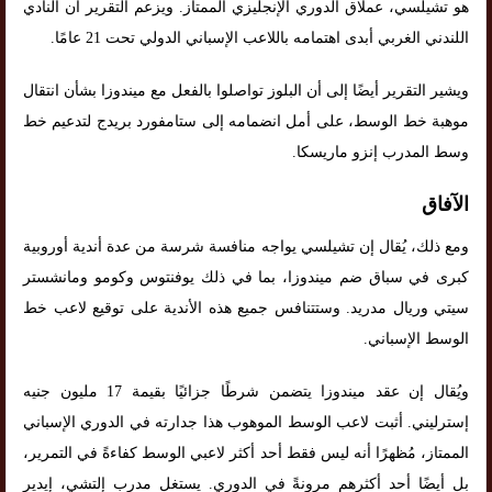
هو تشيلسي، عملاق الدوري الإنجليزي الممتاز. ويزعم التقرير أن النادي
اللندني الغربي أبدى اهتمامه باللاعب الإسباني الدولي تحت 21 عامًا.
ويشير التقرير أيضًا إلى أن البلوز تواصلوا بالفعل مع ميندوزا بشأن انتقال
موهبة خط الوسط، على أمل انضمامه إلى ستامفورد بريدج لتدعيم خط
وسط المدرب إنزو ماريسكا.
الآفاق
ومع ذلك، يُقال إن تشيلسي يواجه منافسة شرسة من عدة أندية أوروبية
كبرى في سباق ضم ميندوزا، بما في ذلك يوفنتوس وكومو ومانشستر
سيتي وريال مدريد. وستتنافس جميع هذه الأندية على توقيع لاعب خط
الوسط الإسباني.
ويُقال إن عقد ميندوزا يتضمن شرطًا جزائيًا بقيمة 17 مليون جنيه
إسترليني. أثبت لاعب الوسط الموهوب هذا جدارته في الدوري الإسباني
الممتاز، مُظهرًا أنه ليس فقط أحد أكثر لاعبي الوسط كفاءةً في التمرير،
بل أيضًا أحد أكثرهم مرونةً في الدوري. يستغل مدرب إلتشي، إيدير