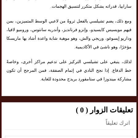
سارابيا، قدراته بشكل متكرر لتنسيق الهجمات.
ومع ذلك، يضم تشيلسي بالفعل ثروةً من لاعبي الوسط المتميزين، بمن
فيهم مويسيس كايسيدو، وإنزو فرنانديز، وأندريه سانتوس، وروميو لافيا،
وداريو إيسوغو، وريجي والش، وهو موهبة شابة واعدة أشاد بها ماريسكا
مؤخرًا، وهو ناشئ في الأكاديمية.
لذلك، ينبغي على تشيلسي التركيز على تدعيم مراكز أخرى، وخاصةً
خط الدفاع. إذا نجح النادي في إتمام الصفقة، فمن المرجح أن تكون
مشاركة ميندوزا في ستامفورد بريدج محدودة للغاية.
تعليقات الزوار ( 0 )
اترك تعليقاً