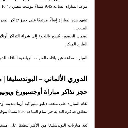
موعد المباراة الساعة 9:45 مساءً بتوقيت مصر، 10:45 مساءً بتوقيت السعودية، و8:45 مساءً بتوقيت وسط أوروبا.
تشهد هذه المباراة إقبالًا مرتفعًا على
حجز تذاكر
المدرج
الملعب.
لضمان الحضور، يُنصح باللجوء إلى
شراء التذاكر أونلا
الطرح المبكر.
المباراة مذاعة عبر باقات القنوات الرياضية الناقلة للدو
الدوري الألماني – البوندسليغا | مباريات 
حجز تذاكر مباراة أوجسبورغ ويونيو
تُقام المباراة على ملعب دبليو دبليو كيه أرينا بمدينة
تنطلق صافرة البداية في تمام الساعة 8:30 مساءً بتوقيت مصر، 9:30 مساءً بتوقيت السعودية، و7:30 مساءً بتوقيت ألمانيا.
تُعد مباريات البوندسليغا من الأكثر تنظيمًا على مس