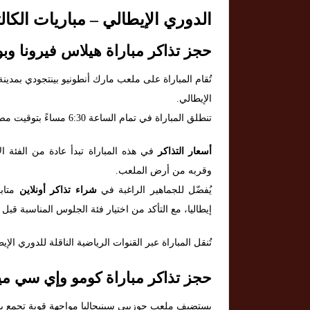
الدوري الإيطالي – مباريات الكالتشيو يوم 5
حجز تذاكر مباراة هيلاس فيرونا وبول
تُقام المباراة على ملعب مارك أنطونيو بينتجودي بمدينة
الإيطالي.
تنطلق المباراة في تمام الساعة 6:30 مساءً بتوقيت مصر، 7:30 مساءً بتوقيت السعودية، و5:30 مساءً بتوقيت وسط أوروبا.
أسعار التذاكر
في هذه المباراة تبدأ عادة من الفئة 
وقربه من أرض الملعب.
يُفضّل للجماهير الراغبة في
شراء تذاكر أونلاين
متابع
إيطاليا، مع التأكد من اختيار فئة الجلوس المناسبة قبل 
تُنقل المباراة عبر القنوات الرياضية الناقلة للدوري ا
حجز تذاكر مباراة كومو وإي سي مي
يستضيف ملعب جوزيبي سينيجاليا مواجهة قوية تجمع بي