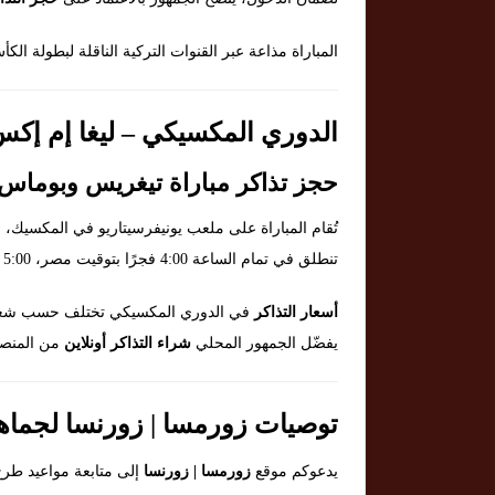
المباراة مذاعة عبر القنوات التركية الناقلة لبطولة الكأ
الدوري المكسيكي – ليغا إم إكس | مباريا
حجز تذاكر مباراة تيغريس وبوماس
تُقام المباراة على ملعب يونيفرسيتاريو في المكسيك
تنطلق في تمام الساعة 4:00 فجرًا بتوقيت مصر، 5:00 فجرًا بتوقيت السعودية، و8:00 مساءً بتوقيت المكسيك.
أسعار التذاكر
في الدوري المكسيكي تختلف حسب شعبية ا
يفضّل الجمهور المحلي
شراء التذاكر أونلاين
من المنصا
توصيات زورمسا | زورنسا لجماهير مباريات 
يدعوكم موقع
زورمسا | زورنسا
إلى متابعة مواعيد طرح 