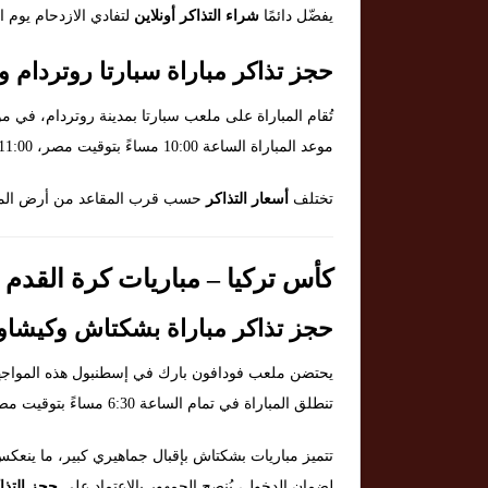
يفضّل دائمًا
شراء التذاكر أونلاين
لتفادي الازدحام يوم ال
حجز تذاكر مباراة سبارتا روتردام و
تُقام المباراة على ملعب سبارتا بمدينة روتردام، في موا
موعد المباراة الساعة 10:00 مساءً بتوقيت مصر، 11:00 مساءً بتوقيت السعودية، و9:00 مساءً بتوقيت هولندا.
تختلف
أسعار التذاكر
حسب قرب المقاعد من أرض الملع
كأس تركيا – مباريات كرة القدم للرجال يوم
حجز تذاكر مباراة بشكتاش وكيشاو
يحتضن ملعب فودافون بارك في إسطنبول هذه المواجه
تنطلق المباراة في تمام الساعة 6:30 مساءً بتوقيت مصر، 7:30 مساءً بتوقيت السعودية، و7:30 مساءً بتوقيت تركيا.
تتميز مباريات بشكتاش بإقبال جماهيري كبير، ما ينع
لضمان الدخول، يُنصح الجمهور بالاعتماد على
حجز التذا