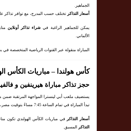
الجماهير.
أسعار التذاكر
تختلف حسب المدرج، مع توافر تذاكر عائ
يمكن للجماهير الراغبة في
شراء تذاكر أونلاين
متاب
الألماني.
المباراة منقولة عبر القنوات الرياضية المتخصصة في بث
كأس هولندا – مباريات الكأس الهولندي يوم
حجز تذاكر مباراة هيرينفين و فالفي
يستضيف ملعب أبي لينسترا المواجهة المرتقبة ضمن م
تبدأ المباراة في تمام الساعة 7:45 مساءً بتوقيت مصر، 8:45 مساءً بتوقيت السعودية، و6:45 مساءً بتوقيت هولندا.
أسعار التذاكر
في مباريات الكأس الهولندي تكون منا
التذاكر
المسبق.