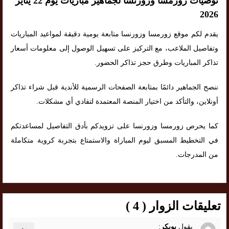
توصيات زورمسا وزورنسا لجماهير مباريات يوم 22 يناير
2026
يقدم لكم موقع زورمسا وزورنسا متابعة يومية دقيقة لمواعيد المباريات
وتفاصيل الملاعب، مع التركيز على تسهيل الوصول إلى معلومات أسعار
تذاكر المباريات وطرق حجز تذاكر الحضور.
ننصح الجماهير دائمًا بمتابعة الصفحات الرسمية للأندية قبل شراء تذاكر
أونلاين، والتأكد من اختيار المنصة المعتمدة لتفادي أي مشكلات.
كما يحرص زورمسا وزورنسا على تزويدكم بأدق التفاصيل لمساعدتكم
في التخطيط المسبق ليوم المباراة والاستمتاع بتجربة كروية متكاملة
من المدرجات.
تعليقات الزوار ( 4 )
يقول
بوبكر
:
رد