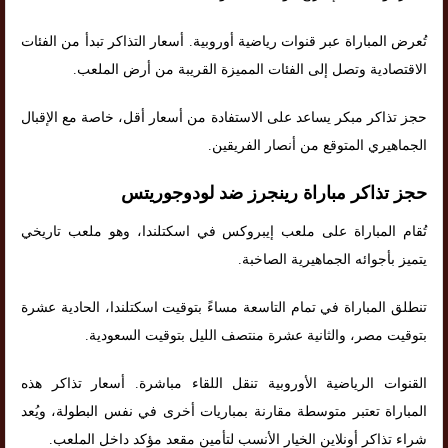
تُعرض المباراة عبر قنوات رياضية أوروبية. أسعار التذاكر تبدأ من الفئات
الاقتصادية وتصل إلى الفئات المميزة القريبة من أرض الملعب.
حجز تذاكر مبكر يساعد على الاستفادة من أسعار أقل، خاصة مع الإقبال
الجماهيري المتوقع من أنصار الفريقين.
حجز تذاكر مباراة رينجرز ضد لودوجوريتس
تُقام المباراة على ملعب إيبروكس في اسكتلندا، وهو ملعب تاريخي
يتميز بأجوائه الجماهيرية الصاخبة.
تنطلق المباراة في تمام التاسعة مساءً بتوقيت اسكتلندا، الحادية عشرة
بتوقيت مصر، والثانية عشرة منتصف الليل بتوقيت السعودية.
القنوات الرياضية الأوروبية تنقل اللقاء مباشرة. أسعار تذاكر هذه
المباراة تعتبر متوسطة مقارنة بمباريات أخرى في نفس البطولة، ويُعد
شراء تذاكر أونلاين الخيار الأنسب لتأمين مقعد مؤكد داخل الملعب.