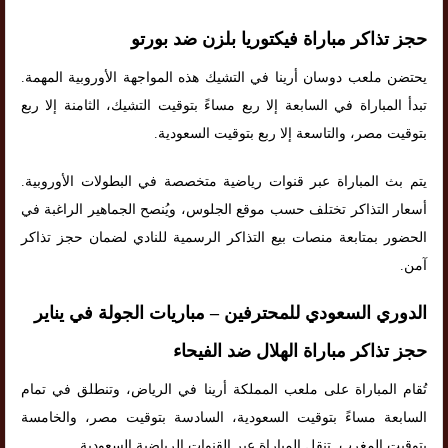
حجز تذاكر مباراة فيكتوريا بلزن ضد بورتو
يحتضن ملعب دوسان أرينا في التشيك هذه المواجهة الأوروبية المهمة.
تبدأ المباراة في السابعة إلا ربع مساءً بتوقيت التشيك، الثامنة إلا ربع
بتوقيت مصر، والتاسعة إلا ربع بتوقيت السعودية.
يتم بث المباراة عبر قنوات رياضية متخصصة في البطولات الأوروبية.
أسعار التذاكر تختلف حسب موقع الجلوس، ويُنصح الجماهير الراغبة في
الحضور بمتابعة منصات بيع التذاكر الرسمية للنادي لضمان حجز تذاكر
آمن.
الدوري السعودي للمحترفين – مباريات الجولة في يناير
حجز تذاكر مباراة الهلال ضد الفيحاء
تُقام المباراة على ملعب المملكة أرينا في الرياض، وتنطلق في تمام
السابعة مساءً بتوقيت السعودية، السادسة بتوقيت مصر، والخامسة
بتوقيت المغرب. تنقل المباراة عبر القنوات الرياضية السعودية.