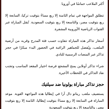
أكثر الملاعب حماسًا في أوروبا.
تنطلق المواجهة في تمام الثامنة إلا ربع مساءً بتوقيت تركيا، السابعة إلا
ربع بتوقيت مصر، والتاسعة إلا ربع بتوقيت السعودية. تُنقل المباراة عبر
القنوات الرياضية الأوروبية المشفرة.
أسعار تذاكر هذه المباراة تتفاوت حسب فئة المدرج وقربه من أرضية
الملعب، ويُفضل للجماهير الراغبة في الحضور البدء مبكرًا في حجز
تذاكر عبر المنصات الرسمية للنادي.
شراء تذاكر أونلاين يمنح المشجع فرصة اختيار المقعد المناسب وتجنب
نفاد التذاكر في اللحظات الأخيرة.
حجز تذاكر مباراة بولونيا ضد سيلتيك
يستضيف ملعب ريناتو دال آرا في إيطاليا هذه المواجهة القوية. موعد
المباراة في السابعة إلا ربع مساءً بتوقيت إيطاليا، الثامنة إلا ربع بتوقيت
مصر، والتاسعة إلا ربع بتوقيت السعودية