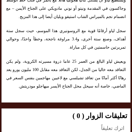
ويستطيع لياو أن يشكل ثنائيا هجوميا هائلا مع بالمر في قلب خط الوسط
وجاكسون في المقدمة ونيتو ​​أو نوني مادويكي على الجناح الأيمن – مع
انضمام نجم بالميراس الشاب استيفو ويليان أيضا إلى هذا المزيج.
سجل لياو أرقامًا قوية مع الروسونيري هذا الموسم، حيث سجل ستة
أهداف، وصنع ستة أخرى، و3.4 مراوغة ناجحة، وخطأ واحدًا، وحوالي
تمريرتين حاسمتين في كل مباراة.
ويعيش لياو البالغ من العمر 25 عاما ذروة مسيرته الكروية، ولم يكن
التعاقد معه خاليا من الجدل، لكن التعاقد معه مقابل 100 مليون يورو يعد
رهانًا أكثر أمانًا من تعاقد تشيلسي مع لاعبين مهاجمين بنفس السعر في
الماضي، خاصة أنه سيحل محل الجناح الأيسر ميهاجلو مودريتش.
تعليقات الزوار ( 0 )
اترك تعليقاً