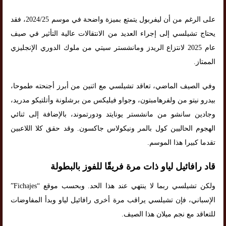
على الرغم من أن ليفربول يتمتع بميزة واضحة في موسم 2024/25، فقد
يحتاج تشيلسي إلى إجراء العديد من الانتقالات عالية التأثير في صيف
عام 2025 لانتزاع الريدز ومانشستر سيتي من ملوك الدوري الإنجليزي
الممتاز.
وفي الصيف الماضي، تعاقد تشيلسي مع اثنين من أبرز أجنحته طموحا،
بيدرو نيتو من ولفرهامبتون، وجواو فيليكس من برشلونة وأتلتيكو مدريد،
وجادين سانشو من مانشستر يونايتد ودورتموند، بالإضافة إلى ثنائي
الهجوم الحاليين كول بالمر ونيكولاس جاكسون. وقد حقق كلا اللاعبين
تقدما كبيرا هذا الموسم.
قاد رافائيل لياو ذات مرة فريقًا للفوز بالبطولة
ولكن تشيلسي ربما لا ينتهي عند هذا الحد. وبحسب موقع “Fichajes”
الإسباني، فإن تشيلسي يراقب مرة أخرى رافائيل لياو وبدأ المفاوضات
للتعاقد مع نجم ميلان هذا الصيف.