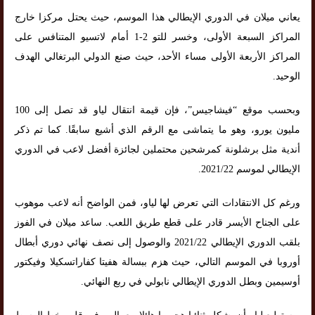
يعاني ميلان في الدوري الإيطالي هذا الموسم، حيث يحتل مركزا خارج
المراكز السبعة الأولى، وخسر للتو 2-1 أمام لاتسيو المتنافس على
المراكز الأربعة الأولى مساء الأحد، حيث صنع الدولي البرتغالي الهدف
الوحيد.
وبحسب موقع “فيشاجيس”، فإن قيمة انتقال لياو قد تصل إلى 100
مليون يورو، وهو ما يتماشى مع الرقم الذي أشيع سابقًا. كما تم ذكر
أندية مثل برشلونة كمرشحين محتملين لجائزة أفضل لاعب في الدوري
الإيطالي لموسم 2021/22.
ورغم كل الانتقادات التي تعرض لها لياو، فمن الواضح أنه لاعب موهوب
على الجناح الأيسر قادر على قطع طريق اللعب. ساعد ميلان في الفوز
بلقب الدوري الإيطالي 2021/22 والوصول إلى نصف نهائي دوري أبطال
أوروبا في الموسم التالي، حيث هزم ببسالة هفيتا كفاراتسكيلا وفيكتور
أوسيمين وبطل الدوري الإيطالي نابولي في ربع النهائي.