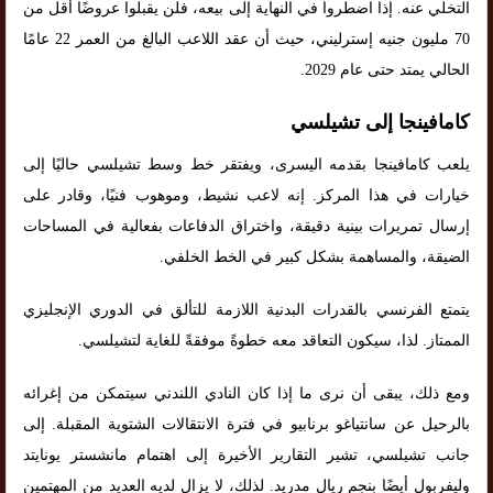
التخلي عنه. إذا اضطروا في النهاية إلى بيعه، فلن يقبلوا عروضًا أقل من
70 مليون جنيه إسترليني، حيث أن عقد اللاعب البالغ من العمر 22 عامًا
الحالي يمتد حتى عام 2029.
كامافينجا إلى تشيلسي
يلعب كامافينجا بقدمه اليسرى، ويفتقر خط وسط تشيلسي حاليًا إلى
خيارات في هذا المركز. إنه لاعب نشيط، وموهوب فنيًا، وقادر على
إرسال تمريرات بينية دقيقة، واختراق الدفاعات بفعالية في المساحات
الضيقة، والمساهمة بشكل كبير في الخط الخلفي.
يتمتع الفرنسي بالقدرات البدنية اللازمة للتألق في الدوري الإنجليزي
الممتاز. لذا، سيكون التعاقد معه خطوةً موفقةً للغاية لتشيلسي.
ومع ذلك، يبقى أن نرى ما إذا كان النادي اللندني سيتمكن من إغرائه
بالرحيل عن سانتياغو برنابيو في فترة الانتقالات الشتوية المقبلة. إلى
جانب تشيلسي، تشير التقارير الأخيرة إلى اهتمام مانشستر يونايتد
وليفربول أيضًا بنجم ريال مدريد. لذلك، لا يزال لديه العديد من المهتمين