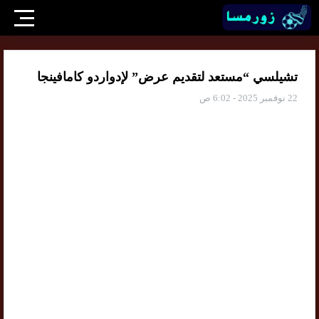
تشيلسي “مستعد لتقديم عرض” لإدواردو كامافينجا
22 نوفمبر 2025 - 6:02 ص