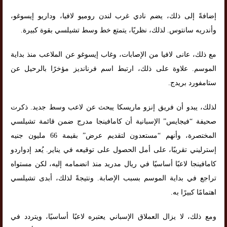
إضافةً إلى ذلك، يضم نادي غرب لندن روميو لافيا، وداريو إيسوغو،
وأندريه سانتوس. لذلك، نظريًا، يتمتع خط وسط تشيلسي بقوة كبيرة.
مع ذلك، عانى لافيا من الإصابات، وغاب إيسوغو عن الملاعب منذ بداية
الموسم. علاوة على ذلك، ارتبط اسم فرنانديز مؤخرًا بالرحيل عن
ستامفورد بريدج.
لذلك، يبدو أن فريق إنزو ماريسكا يبحث عن لاعب وسط جديد. ذكرت
صحيفة “فيجايس” الإسبانية أن كامافينجا مدرج ضمن قائمة تشيلسي
المختصرة، وأنهم “مستعدون لتقديم عرض” بقيمة 66 مليون جنيه
إسترليني تقريبًا، على أمل الحصول على توقيعه في يناير. يُعد إدواردو
كامافينجا لاعبًا أساسيًا في ريال مدريد منذ انضمامه إليه، لكن مستواه
تراجع في بداية الموسم بسبب الإصابة. ونتيجةً لذلك، أبدى تشيلسي
اهتمامًا كبيرًا به.
ومع ذلك، لا يزال العملاق الإسباني يعتبره لاعبًا أساسيًا، ويتردد في