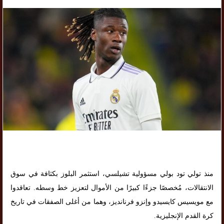
منذ تولي تود بولي مسؤولية تشيلسي، استثمر البلوز بكثافة في سوق
الانتقالات، مُخصصًا جزءًا كبيرًا من الأموال لتعزيز خط وسطه. تعاقدوا
مع مويسيس كايسيدو وإنزو فرنانديز، وهما من أغلى الصفقات في تاريخ
كرة القدم الإنجليزية.