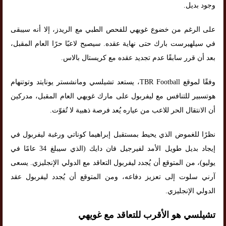
وجود بديل.
على الرغم من خضوع غويهي للفحص الطبي مع الريدز، إلا أنه سيبقى
في سيلهيرست بارك حتى نهاية عقده. سيصبح لاعبًا حرًا العام المقبل،
بعد أن قرر سابقًا عدم تجديد عقده مع كريستال بالاس.
وفقًا لموقع TBR Football، يستعد تشيلسي ومانشستر يونايتد وتوتنهام
هوتسبير للتنافس مع ليفربول على مارك غويهي العام المقبل، مدركين
أن الانتقال الحر للاعب من عياره يُعد فرصة ذهبية لا تُفوّت.
نظرًا للغموض الذي يحيط بمستقبل إبراهيما كوناتي ورغبة ليفربول في
إيجاد بديل طويل الأمد لفيرجيل فان دايك (الذي سيبلغ 34 عامًا في
يوليو)، من المتوقع أن يُجدد ليفربول التعاقد مع الدولي الإنجليزي. يسعى
آرني سلوت إلى تعزيز دفاعه، ومن المتوقع أن يُجدد ليفربول عقد
الدولي الإنجليزي.
تشيلسي هو الأقرب للتعاقد مع غويهي