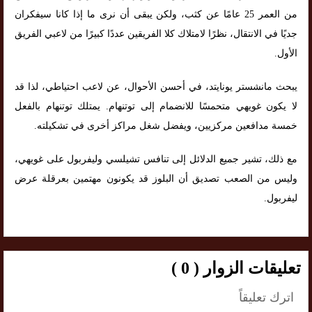
من العمر 25 عامًا عن كثب، ولكن يبقى أن نرى ما إذا كانا سيفكران
جديًا في الانتقال، نظرًا لامتلاك كلا الفريقين عددًا كبيرًا من لاعبي الفريق
الأول.
يبحث مانشستر يونايتد، في أحسن الأحوال، عن لاعب احتياطي، لذا قد
لا يكون غويهي متحمسًا للانضمام إلى توتنهام. يمتلك توتنهام بالفعل
خمسة مدافعين مركزيين، ويفضل شغل مراكز أخرى في تشكيلته.
مع ذلك، تشير جميع الدلائل إلى تنافس تشيلسي وليفربول على غويهي،
وليس من الصعب تصديق أن البلوز قد يكونون مهتمين بعرقلة عرض
ليفربول.
تعليقات الزوار ( 0 )
اترك تعليقاً