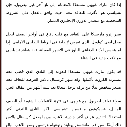
إذا كان مارك غويهي مستعدًا للانضمام إلى نادٍ آخر غير ليفربول، فإن
تشيلسي هو الأقرب للتعاقد معه، حيث وافق بالفعل على الشروط
الشخصية مع متصدر الدوري الإنجليزي الممتاز.
يصر إنزو ماريسكا على التعاقد مع قلب دفاع في أواخر الصيف ليحل
محل ليفي كولويل، الذي تعرض لإصابة في الرباط الصليبي الأمامي. إذا
لم يتحسن الأداء الدفاعي للبلوز في الأشهر المقبلة، فقد يتعاقد تشيلسي
مع لاعب جديد في الشتاء.
قد يكون مارك غويهي مستعدًا للعودة إلى النادي الذي قضى معه
مسيرته الكروية بأكملها، وقد ينتهز كريستال بالاس الفرصة للتعاقد معه
بسعر منخفض بدلًا من تركه يرحل مجانًا بعد ستة أشهر من انتقاله الحر.
سواء تعاقد ليفربول مع غويهي في فترة الانتقالات الشتوية أو الصيف
المقبل، فسيكونون منافسين لتشيلسي، لكن النادي اللندني أكثر
استعدادًا لتقديم عرض أكثر جاذبية للاعب، وربما يفعل كريستال بالاس
ذلك أيضًا. سيراقب مانشستر يونايتد وتوتنهام هوتسبير وضع اللاعب البالغ