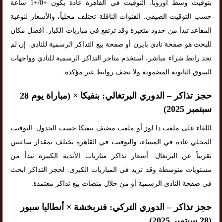
بتوقيت وسط أوروبا. التوقيت في القاهرة عادة يكون +0/+1 ساعة
حسب التوقيت الصيفي. القنوات الناقلة تختلف محلياً، والأسعار لنوعية
المقاعد تبدأ من حدود متغيرة وقد ترتفع في مباريات الكبار. أفضل مكان
للبحث هو صفحة نادي بايرن أو صفحة بيع التذاكر الرسمية للنادي. إن لم
تجد رابط شراء مباشر، استخدم متاجر التذاكر الرسمية للنادي وواجهات
السوق الثانوية المضمونة ولا تضف روابط غير مؤكدة.
حجز تذاكر – الدوري البرتغالي: بنفيكا × (مباراة يوم 28
سبتمبر 2025)
اللقاء على ملعب دا لوز أو ملعب مضيف بنفيكا حسب الجدول. التوقيت
المحلي عادة في المساء، والتوقيت في القاهرة يختلف بمقدار ساعتين
تقريباً عن البرتغال. أسعار تذاكر مباريات الأندية الكبيرة تبدأ من
مستويات متوسطة وقد تزيد في المباريات الكبرى. لحجز التذاكر ابحث
في صفحة النادي الرسمية أو من خلال منصات بيع تذاكر معتمدة.
حجز تذاكر – الدوري التركي: فنربخشة × أنطاليا سبور
(28 سبتمبر 2025)