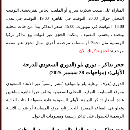
المباراة على ملعب شكرية سراج أو الملعب الخاص بفنربخشة. التوقيت
المحلي حوالي 20:00. التوقيت في القاهرة: 19:00. التوقيت في لندن:
18:00. التوقيت في نيويورك: 15:00. سعر التذاكر يبدأ من فئات محلية
وتختلف بحسب التصنيف. يمكنك الحجز عبر قنوات بيع تذاكر تركيا
الرسمية مثل Passo أو منصات مرخصة أخرى. مثال لحجز عبر منصة
مرجعية:
احجز تذكرتك الآن
.
حجز تذاكر – دوري يلو (الدوري السعودي للدرجة
الأولى): (مواجهات 28 سبتمبر 2025)
الدوري يُعرف برعاية يلو والمواعيد تُنشر رسمياً عبر الاتحاد السعودي
وموقع المسابقة. التوقيت المحلي للسعودية يختلف عن القاهرة بساعتين
عادة. أسعار تذاكر الدرجة الأولى السعودية عادة معقولة للفئات العادية
وتعلو في المقاعد المميزة. للحجز تابع موقع المسابقة أو قنوات الأندية
الرسمية للحصول على تذاكر رسمية ومعلومات الدخول.