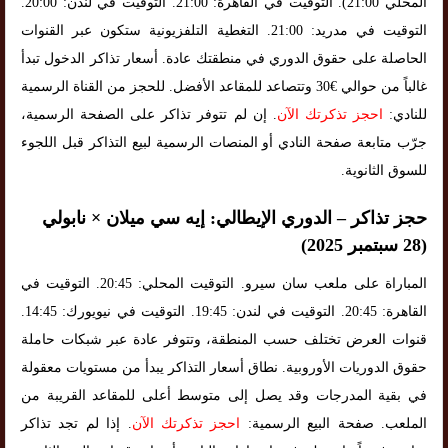
المحلي 21:00). التوقيت في القاهرة: 21:00. التوقيت في لندن: 20:00.
التوقيت في مدريد: 21:00. التغطية التلفزيونية ستكون عبر القنوات
الحاصلة على حقوق الدوري في منطقتك عادة. أسعار تذاكر الدخول تبدأ
غالباً من حوالي €30 وتتصاعد للمقاعد الأفضل. للحجز من القناة الرسمية
للنادي:
احجز تذكرتك الآن
. إن لم تتوفر تذاكر على الصفحة الرسمية،
جرّب متابعة صفحة النادي أو المنصات الرسمية لبيع التذاكر قبل اللجوء
للسوق الثانوية.
حجز تذاكر – الدوري الإيطالي: إيه سي ميلان × نابولي
(28 سبتمبر 2025)
المباراة على ملعب سان سيرو. التوقيت المحلي: 20:45. التوقيت في
القاهرة: 20:45. التوقيت في لندن: 19:45. التوقيت في نيويورك: 14:45.
قنوات العرض تختلف حسب المنطقة، وتتوفر عادة عبر شبكات حاملة
حقوق الدوريات الأوروبية. نطاق أسعار التذاكر يبدأ من مستويات معقولة
في بقية المدرجات وقد يصل إلى متوسط أعلى للمقاعد القريبة من
الملعب. صفحة البيع الرسمية:
احجز تذكرتك الآن
. إذا لم تجد تذاكر