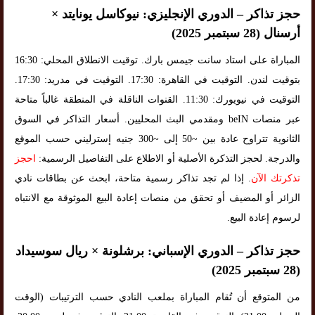
حجز تذاكر – الدوري الإنجليزي: نيوكاسل يونايتد ×
أرسنال (28 سبتمبر 2025)
المباراة على استاد سانت جيمس بارك. توقيت الانطلاق المحلي: 16:30
بتوقيت لندن. التوقيت في القاهرة: 17:30. التوقيت في مدريد: 17:30.
التوقيت في نيويورك: 11:30. القنوات الناقلة في المنطقة غالباً متاحة
عبر منصات beIN ومقدمي البث المحليين. أسعار التذاكر في السوق
الثانوية تتراوح عادة بين ~50 إلى ~300 جنيه إسترليني حسب الموقع
والدرجة. لحجز التذكرة الأصلية أو الاطلاع على التفاصيل الرسمية:
احجز
تذكرتك الآن
. إذا لم تجد تذاكر رسمية متاحة، ابحث عن بطاقات نادي
الزائر أو المضيف أو تحقق من منصات إعادة البيع الموثوقة مع الانتباه
لرسوم إعادة البيع.
حجز تذاكر – الدوري الإسباني: برشلونة × ريال سوسيداد
(28 سبتمبر 2025)
من المتوقع أن تُقام المباراة بملعب النادي حسب الترتيبات (الوقت