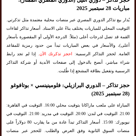
حجز تذاكر – دوري النيل (الدوري المصري الممتاز):
مباريات 28 سبتمبر 2025
يُدار بيع تذاكر الدوري المصري عبر منصات محلية معتمدة مثل تذكرتي.
التوقيت المحلي للمباريات يختلف بناءً على الاستاد. أسعار تذاكر لقاءات
القمة قد تصل لدرجات أعلى (مثلاً: الدرجة الأولى أو المقصورة بأسعار
أعلى)، والأسعار في بعض المباريات تبدأ من حدود رمزية للمقاعد
العامة. لحجز التذاكر الرسمية:
احجز تذكرتك الآن
. إذا لم تجد رابط
شراء مباشر، أنصح بالدخول إلى صفحات الأندية أو شركة التذاكر
الرسمية وتفعيل بطاقة المشجع إذا طُلبت.
حجز تذاكر – الدوري البرازيلي: فلومينينسي × بوتافوغو
(28 سبتمبر 2025)
المباراة على ملعب ماراكانا بتوقيت محلي 16:00. التوقيت في القاهرة:
21:00. التوقيت في لندن: 20:00. التوقيت في مدريد: 21:00. التوقيت في
نيويورك: 15:00. أسعار التذاكر تبدأ عادة من ما يقارب 80 دولاراً على
منصات السوق الثانوية وفق العرض والطلب. للحجز عبر منصات