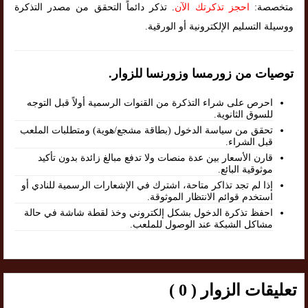
متخصصة:
احجز تذكرتك الآن
. تذكر دائماً التحقق من مصدر التذكرة
ووسيلة التسليم الإلكترونية أو الورقية.
توصيات من زورمسا وزورنسا للزوار.
احرص على شراء التذكرة من القنوات الرسمية أولاً قبل التوجه
للسوق الثانوية.
تحقق من سياسة الدخول (بطاقة مشجع/هوية) ومتطلبات الملعب
قبل الشراء.
قارن الأسعار بين عدة منصات ولا تدفع مبالغ زائدة بدون تأكيد
موثوقية البائع.
إذا لم تجد تذاكر متاحة، اشترك في الإشعارات الرسمية للنادي أو
استخدم قوائم الانتظار الموثوقة.
احفظ تذكرة الدخول بشكل إلكتروني وخذ لقطة شاشة في حالة
مشاكل الشبكة عند الوصول للملعب.
تعليقات الزوار ( 0 )