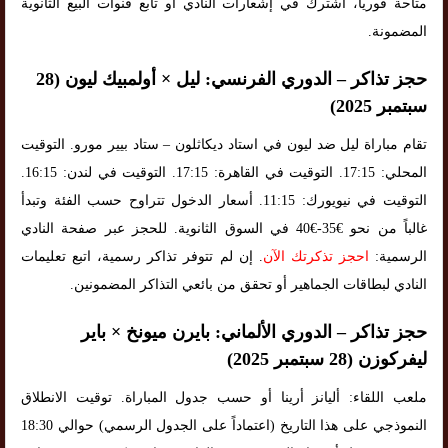
متاحة فورياً، اشترك في إشعارات النادي أو تابع قنوات البيع الثانوية
المضمونة.
حجز تذاكر – الدوري الفرنسي: ليل × أولمبيك ليون (28
سبتمبر 2025)
تقام مباراة ليل ضد ليون في استاد ديكاثلون – ستاد بيير مورو. التوقيت
المحلي: 17:15. التوقيت في القاهرة: 17:15. التوقيت في لندن: 16:15.
التوقيت في نيويورك: 11:15. أسعار الدخول تتراوح حسب الفئة وتبدأ
غالباً من نحو €35-€40 في السوق الثانوية. للحجز عبر صفحة النادي
الرسمية:
احجز تذكرتك الآن
. إن لم تتوفر تذاكر رسمية، اتبع تعليمات
النادي لبطاقات الجماهير أو تحقق من بائعي التذاكر المضمونين.
حجز تذاكر – الدوري الألماني: بايرن ميونخ × باير
ليفركوزن (28 سبتمبر 2025)
ملعب اللقاء: أليانز أرينا أو حسب جدول المباراة. توقيت الانطلاق
النموذجي على هذا التاريخ (اعتماداً على الجدول الرسمي) حوالي 18:30