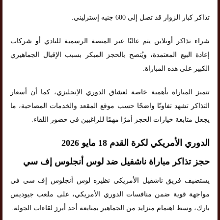
تذاكر كبار الزوار قد تصل إلى 600 جنيه إسترليني.
شراء تذاكر أونلاين يتم غالبًا عبر المنصة الرسمية للنادي أو شركات
إعادة البيع المعتمدة، ويُنصح بالحجز المبكر بسبب الإقبال الجماهيري
الكبير على هذه المباراة.
تتميز المباراة بأهمية خاصة لعشاق الدوري الإنجليزي، كما أن أسعار
التذاكر تشهد تفاوتًا واضحًا حسب موقع المقعد والخدمات المصاحبة، ما
يجعل متابعة خيارات الحجز أمرًا مهمًا للراغبين في حضور اللقاء.
الدوري الأمريكي لكرة القدم 18 مايو 2026
حجز تذاكر مباراة ناشفيل ضد لوس أنجلوس إف سي
يستضيف فريق ناشفيل الأمريكي نظيره لوس أنجلوس إف سي في
مواجهة قوية ضمن منافسات الدوري الأمريكي، على ملعب جيوديس
بارك، وسط اهتمام متزايد من الجماهير بمتابعة أحد أبرز لقاءات الجولة.