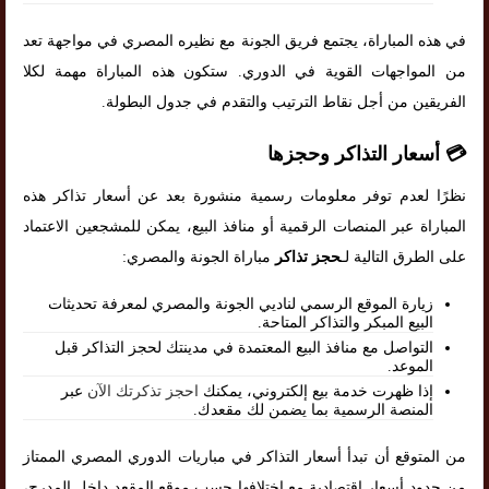
في هذه المباراة، يجتمع فريق الجونة مع نظيره المصري في مواجهة تعد
من المواجهات القوية في الدوري. ستكون هذه المباراة مهمة لكلا
الفريقين من أجل نقاط الترتيب والتقدم في جدول البطولة.
💳 أسعار التذاكر وحجزها
نظرًا لعدم توفر معلومات رسمية منشورة بعد عن أسعار تذاكر هذه
المباراة عبر المنصات الرقمية أو منافذ البيع، يمكن للمشجعين الاعتماد
على الطرق التالية لـ
حجز تذاكر
مباراة الجونة والمصري:
زيارة الموقع الرسمي لناديي الجونة والمصري لمعرفة تحديثات
البيع المبكر والتذاكر المتاحة.
التواصل مع منافذ البيع المعتمدة في مدينتك لحجز التذاكر قبل
الموعد.
إذا ظهرت خدمة بيع إلكتروني، يمكنك
احجز تذكرتك الآن
عبر
المنصة الرسمية بما يضمن لك مقعدك.
من المتوقع أن تبدأ أسعار التذاكر في مباريات الدوري المصري الممتاز
من حدود أسعار اقتصادية مع اختلافها حسب موقع المقعد داخل المدرج،