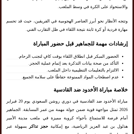
والاستحواذ على الكرة في وسط الملعب.
وتتجه الأنظار نحو أبرز العناصر الهجومية في الفريقين، حيث قد تحسم
مهارة فردية أو كرة ثابتة نتيجة اللقاء في ظل التقارب الفني.
إرشادات مهمة للجماهير قبل حضور المباراة
الحضور المبكر قبل انطلاق اللقاء بوقت كافٍ لتجنب الزحام.
التأكد من صحة بيانات التذكرة بعد إتمام عملية الحجز.
الالتزام بالتعليمات التنظيمية داخل الملعب.
عدم اصطحاب المواد الممنوعة حفاظًا على سلامة الجميع.
خلاصة مباراة الأخدود ضد القادسية
مباراة الأخدود ضد القادسية في دوري روشن السعودي يوم 20 فبراير
2026 تمثل مواجهة قوية ضمن جولة مهمة من عمر المسابقة. الجماهير
أمام فرصة للاستمتاع بأجواء كروية مميزة في ملعب مدينة الأمير
هذلول بن عبد العزيز الرياضية، مع إمكانية
حجز تذاكر
بسهولة عبر