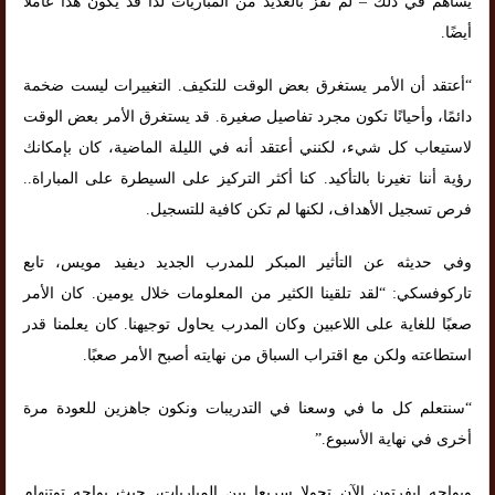
يساهم في ذلك – لم نفز بالعديد من المباريات لذا قد يكون هذا عاملاً
أيضًا.
“أعتقد أن الأمر يستغرق بعض الوقت للتكيف. التغييرات ليست ضخمة
دائمًا، وأحيانًا تكون مجرد تفاصيل صغيرة. قد يستغرق الأمر بعض الوقت
لاستيعاب كل شيء، لكنني أعتقد أنه في الليلة الماضية، كان بإمكانك
رؤية أننا تغيرنا بالتأكيد. كنا أكثر التركيز على السيطرة على المباراة..
فرص تسجيل الأهداف، لكنها لم تكن كافية للتسجيل.
وفي حديثه عن التأثير المبكر للمدرب الجديد ديفيد مويس، تابع
تاركوفسكي: “لقد تلقينا الكثير من المعلومات خلال يومين. كان الأمر
صعبًا للغاية على اللاعبين وكان المدرب يحاول توجيهنا. كان يعلمنا قدر
استطاعته ولكن مع اقتراب السباق من نهايته أصبح الأمر صعبًا.
“سنتعلم كل ما في وسعنا في التدريبات ونكون جاهزين للعودة مرة
أخرى في نهاية الأسبوع.”
ويواجه إيفرتون الآن تحولا سريعا بين المباريات، حيث يواجه توتنهام