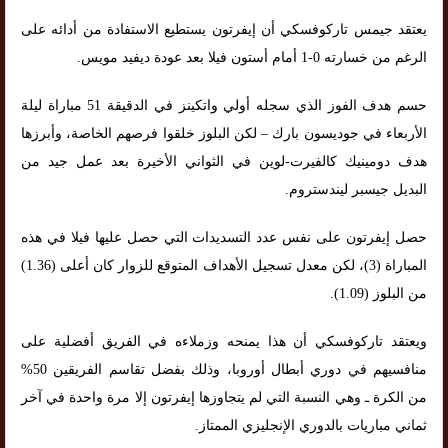
يعتقد جيمس تاركوفسكي أن إيفرتون يستطيع الاستفادة من أدائه على
الرغم من خسارته 0-1 أمام أستون فيلا بعد عودة ديفيد مويس.
حسم هدف الفوز الذي سجله أولي واتكينز في الدقيقة 51 مباراة ليلة
الأربعاء في جوديسون بارك – لكن البلوز خلقوا فرصهم الخاصة، وأبرزها
هدف دومينيك كالفيرت-لوين في الثواني الأخيرة بعد عمل جيد من
البديل جيسبر ليندستروم.
حصل إيفرتون على نفس عدد التسديدات التي حصل عليها فيلا في هذه
المباراة (3)، لكن معدل تسجيل الأهداف المتوقع للزوار كان أعلى (1.36)
من البلوز (1.09).
ويعتقد تاركوفسكي أن هذا يمنحه وزملاءه في الفريق أفضلية على
منافسيهم في دوري أبطال أوروبا، وذلك بفضل تقاسم الفريقين 50%
من الكرة ـ وهي النسبة التي لم يتجاوزها إيفرتون إلا مرة واحدة في آخر
ثماني مباريات بالدوري الإنجليزي الممتاز.