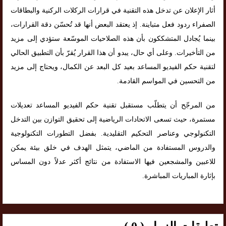
أثار الإعلان عن تدخل هذه التقنية في قرارات الركلات الركنية والبطاقات
الصفراء ردود فعل متباينة. إذ يعتقد البعض أنها قد تُحسّن دقة القرارات،
بينما يُجادل المتشككون بأن هذه الصلاحيات الموسّعة ستؤدي إلى مزيد
من التأخيرات. وعلى أي حال، يبدو أن هذا القرار يُقرّ بأن التطبيق الحالي
لتقنية حكم الفيديو المساعد بعيد كل البعد عن الكمال، ويحتاج إلى مزيد
من التحسين في المواسم القادمة.
من المرجّح أن يتطلّب مستقبل تقنية حكم الفيديو المساعد تعديلات
مستمرة، حيث تسعى الاتحادات الرياضية إلى تحقيق التوازن بين التدخل
التكنولوجي وعناصر التحكيم التقليدية. بفضل التطورات التكنولوجية
والدروس المستفادة من الماضي، يتمثل الهدف في خلق بيئة يمكن
للاعبين والمشجعين فيها الاستفادة من نتائج أكثر عدلاً دون المساس
بإثارة المباريات المباشرة.