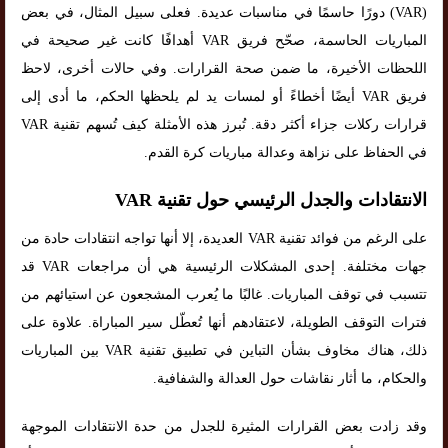
(VAR) دورًا حاسمًا في مناسبات عديدة. فعلى سبيل المثال، في بعض
المباريات الحاسمة، صحّح فريق VAR أهدافًا كانت غير صحيحة في
اللحظات الأخيرة، ما ضمن صحة القرارات. وفي حالات أخرى، لاحظ
فريق VAR أيضًا أخطاءً أو لمسات يد لم يلحظها الحكم، ما أدى إلى
قرارات ركلات جزاء أكثر دقة. تُبرز هذه الأمثلة كيف تُسهم تقنية VAR
في الحفاظ على نزاهة وعدالة مباريات كرة القدم.
الانتقادات والجدل الرئيسي حول تقنية VAR
على الرغم من فوائد تقنية VAR العديدة، إلا أنها تواجه انتقادات حادة من
جهات مختلفة. إحدى المشكلات الرئيسية هي أن مراجعات VAR قد
تتسبب في توقف المباريات. غالبًا ما يُعرب المشجعون عن استيائهم من
فترات التوقف الطويلة، لاعتقادهم أنها تُعطّل سير المباراة. علاوة على
ذلك، هناك مخاوف بشأن التباين في تطبيق تقنية VAR بين المباريات
والحكام، ما أثار نقاشات حول العدالة والشفافية.
وقد زادت بعض القرارات المثيرة للجدل من حدة الانتقادات الموجهة