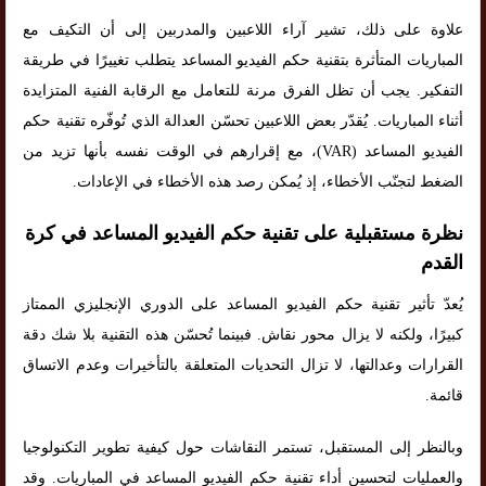
علاوة على ذلك، تشير آراء اللاعبين والمدربين إلى أن التكيف مع
المباريات المتأثرة بتقنية حكم الفيديو المساعد يتطلب تغييرًا في طريقة
التفكير. يجب أن تظل الفرق مرنة للتعامل مع الرقابة الفنية المتزايدة
أثناء المباريات. يُقدّر بعض اللاعبين تحسّن العدالة الذي تُوفّره تقنية حكم
الفيديو المساعد (VAR)، مع إقرارهم في الوقت نفسه بأنها تزيد من
الضغط لتجنّب الأخطاء، إذ يُمكن رصد هذه الأخطاء في الإعادات.
نظرة مستقبلية على تقنية حكم الفيديو المساعد في كرة
القدم
يُعدّ تأثير تقنية حكم الفيديو المساعد على الدوري الإنجليزي الممتاز
كبيرًا، ولكنه لا يزال محور نقاش. فبينما تُحسّن هذه التقنية بلا شك دقة
القرارات وعدالتها، لا تزال التحديات المتعلقة بالتأخيرات وعدم الاتساق
قائمة.
وبالنظر إلى المستقبل، تستمر النقاشات حول كيفية تطوير التكنولوجيا
والعمليات لتحسين أداء تقنية حكم الفيديو المساعد في المباريات. وقد