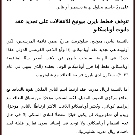
على ردّ حاسم بحلول نهاية ديسمبر أو يناير.
تتوقف خطط بايرن ميونيخ للانتقالات على تجديد عقد
دايوت أوباميكانو
بالنسبة لبايرن ميونيخ، شلوتربيك مدرجٌ ضمن قائمة المرشحين، لكن
أولويته هي تجديد عقد أوباميكانو. إذا وقّع اللاعب الفرنسي الدولي عقدًا
جديدًا في النهاية، سيبحث بايرن عن لاعب أصغر سنًا لمنافسة
أوباميكانو. فقط إذا قرر أوباميكانو الوفاء بعقده (الذي ينتهي في عام
٢٠٢٦)، ستكون لدى بايرن فرصة للتعاقد مع شلوتربيك.
أما بالنسبة لريال مدريد، فقد ارتبط اسم النادي الملكي بقوة بالتعاقد مع
مدافع مركزي الصيف المقبل، لكنه انسحب مؤخرًا من سباق التعاقد مع
إبراهيم كوناتي. ويُعتبر أوباميكانو اللاعب الأكثر ارتباطًا بالنادي مؤخرًا،
ويبدو أن شلوتربيك لن يكون خيارًا مفضلًا للنادي الملكي إلا في حال
عدم انضمام أوباميكانو، ولا توجد في إسبانيا سوى تقارير قليلة تُفيد
باهتمام ريال مدريد بشلوتربيك.