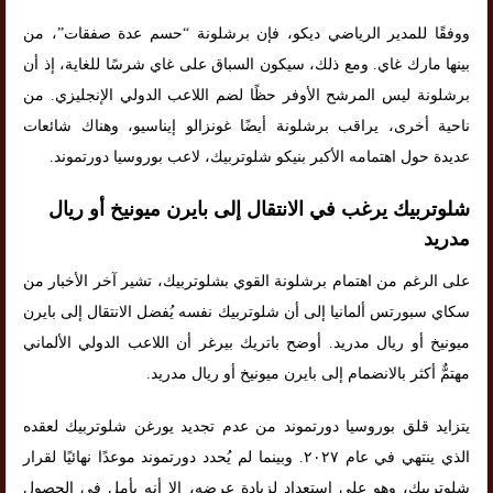
ووفقًا للمدير الرياضي ديكو، فإن برشلونة “حسم عدة صفقات”، من
بينها مارك غاي. ومع ذلك، سيكون السباق على غاي شرسًا للغاية، إذ أن
برشلونة ليس المرشح الأوفر حظًا لضم اللاعب الدولي الإنجليزي. من
ناحية أخرى، يراقب برشلونة أيضًا غونزالو إيناسيو، وهناك شائعات
عديدة حول اهتمامه الأكبر بنيكو شلوتربيك، لاعب بوروسيا دورتموند.
شلوتربيك يرغب في الانتقال إلى بايرن ميونيخ أو ريال
مدريد
على الرغم من اهتمام برشلونة القوي بشلوتربيك، تشير آخر الأخبار من
سكاي سبورتس ألمانيا إلى أن شلوتربيك نفسه يُفضل الانتقال إلى بايرن
ميونيخ أو ريال مدريد. أوضح باتريك بيرغر أن اللاعب الدولي الألماني
مهتمٌّ أكثر بالانضمام إلى بايرن ميونيخ أو ريال مدريد.
يتزايد قلق بوروسيا دورتموند من عدم تجديد يورغن شلوتربيك لعقده
الذي ينتهي في عام ٢٠٢٧. وبينما لم يُحدد دورتموند موعدًا نهائيًا لقرار
شلوتربيك، وهو على استعداد لزيادة عرضه، إلا أنه يأمل في الحصول