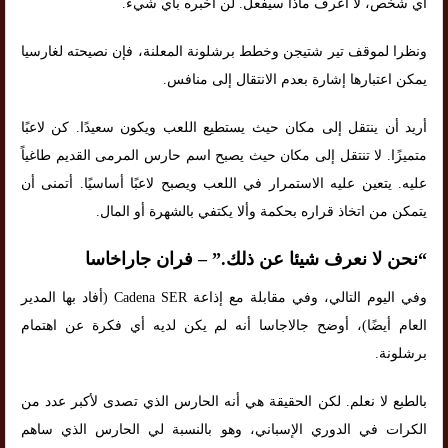
أي شخص، لا أعرف ماذا سيفعل. لن أخبره بأي شيء.
ونظرا لموقف تير شتيجن وخطط برشلونة المعلنة، فإن نصيحته لغارسيا
يمكن اعتبارها إشارة بعدم الانتقال إلى منافس.
أريد أن ينتقل إلى مكان حيث يستطيع اللعب ويكون سعيدًا. كن لاعبًا
متميزًا. لا تنتقل إلى مكان حيث يصبح اسم حارس المرمى القديم طاغياً
عليه. يتعين عليه الاستمرار في اللعب ويصبح لاعبًا أساسيًا. أتمنى أن
يتمكن من اتخاذ قراره بحكمة وألا يكتفي بالشهرة أو المال.
“نحن لا نعرف شيئا عن ذلك.” – فران جاراخاسا
وفي اليوم التالي، وفي مقابلة مع إذاعة Cadena SER (أفاد بها المدير
العام أيضًا)، أوضح جالاجاسا أنه لم يكن لديه أي فكرة عن اهتمام
برشلونة.
بالطبع لا نعلم. لكن الحقيقة هي أنه الحارس الذي تصدى لأكبر عدد من
الكرات في الدوري الإسباني، وهو بالنسبة لي الحارس الذي ساهم