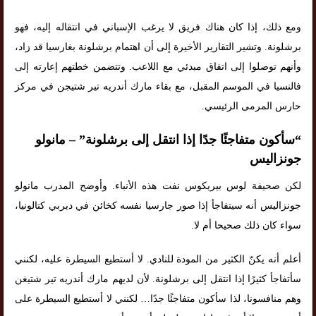
ومع ذلك، إذا كان هناك فريق لا يرغب الإسباني في انتقاله إليه، فهو
برشلونة. وتشير التقارير الأخيرة إلى أن اهتمام برشلونة بغارسيا قد زاد،
وأنهم توصلوا إلى اتفاق مبدئي مع اللاعب. وتتضمن خطتهم إعارته إلى
فالنسيا في الموسم المقبل، مع بقاء مارك أندريه تير شتيجن في مركز
حارس المرمى الرئيسي.
“سأكون متفاجئًا جدًا إذا انتقل إلى برشلونة” – مانولو
جونزاليس
لكن صحيفة لوس بيريكوس نفت هذه الأنباء. وأوضح المدرب مانولو
جونزاليس أنه سيتفاجأ إذا صور جارسيا نفسه كخائن في ديربي كتالونيا،
سواء كان ذلك صحيحا أم لا.
أعلم أنه يكنّ الكثير من المودة للنادي. لا أستطيع السيطرة عليه، لكنني
سأتفاجأ كثيرًا إذا انتقل إلى برشلونة. لأن لديهم مارك أندريه تير شتيغن
وهم منافسونا، لذا سأكون متفاجئًا جدًا… لكنني لا أستطيع السيطرة على