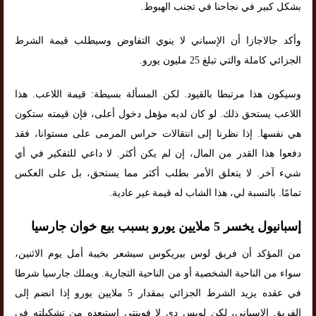
بشكل كبير في نجاحنا في تجنب الهبوط.
وأكد جالاجازا أن الإسباني لا ينوي التفاوض وسيطلب قيمة الشرط
الجزائي كاملة والتي تبلغ 25 مليون يورو.
وسيكون هذا مرتبطا بالقيود. لكن المسألة بسيطة: قيمة اللاعب. هذا
اللاعب يستحق ذلك. لو كان لديه مؤهل دخول أعلى، فإن قيمته ستكون
هي نفسها. إذا نظرنا إلى انتقالات حراس المرمى على مستوانا، فقد
دفعوا هذا القدر من المال، إن لم يكن أكثر. لا داعي للتفكير في أي
شيء آخر. لا يتعلق الأمر بطلب أكثر مما يستحق، بل على العكس
تمامًا. بالنسبة لي، هذا الشاب له قيمة غير عادية.
إسبانيول يخسر 5 ملايين يورو بسبب بيع خوان جارسيا
من المؤكد أن فريق لوس بيريكوس سيشعر بخيبة أمل يوم الاثنين،
سواء من الناحية الشخصية أو من الناحية التجارية. ويملك جارسيا شرطا
في عقده يزيد الشرط الجزائي بمقدار 5 ملايين يورو إذا انضم إلى
الفريق الإسباني، لكن لويس دي لا فوينتي استبعده من تشكيلته في