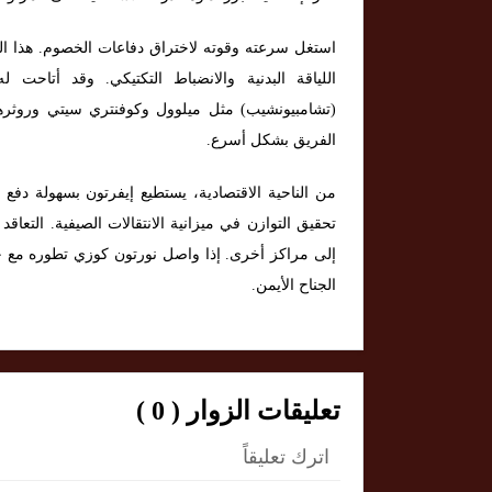
استغل سرعته وقوته لاختراق دفاعات الخصوم. هذا ال
اللياقة البدنية والانضباط التكتيكي. وقد أتاحت ل
(تشامبيونشيب) مثل ميلوول وكوفنتري سيتي وروثرهام
الفريق بشكل أسرع.
تحقيق التوازن في ميزانية الانتقالات الصيفية. التعا
إلى مراكز أخرى. إذا واصل نورتون كوزي تطوره مع ج
الجناح الأيمن.
تعليقات الزوار ( 0 )
اترك تعليقاً