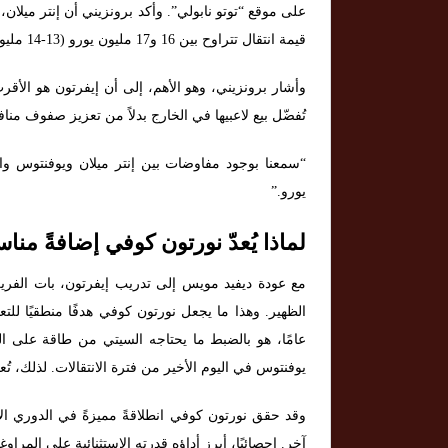
على موقع “توتو نابولي”. وأكد برونزيني أن إنتر ميلان
قيمة انتقال تتراوح بين 16 و17 مليون يورو (13-14 مليون جنيه إسترليني).
وأشار برونزيني، وهو الأهم، إلى أن إيفرتون هو الأق
تُفضّل بيع لاعبيها في الخارج بدلاً من تعزيز صفوف منا
يورو.”
لماذا يُعدّ نورتون كوفي إضافةً مناس
مع عودة ديفيد مويس إلى تدريب إيفرتون، بات الفريق ي
عامًا، هو بالضبط ما يحتاجه السيتي من طاقة على ا
يوفنتوس في اليوم الأخير من فترة الانتقالات. لذلك، تُ
آخر. إحصائيًا، أبرز أداؤه قدرته الاستثنائية على المراوغ