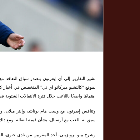
تشير التقارير إلى أن إيفرتون يتصدر سباق التعاقد م
لموقع “كالتشيو ميركاتو آي تي” المتخصص في أخبار كرة
اهتمامًا واضحًا باللاعب خلال فترة الانتقالات الشتوية في 
وتنافس إيفرتون مع وست هام يونايتد، وإنتر ميلان، وي
سبق له اللعب مع أرسنال، بشأن قيمة انتقاله. ومع ذلك
وشرح بينو برونزيني، أحد المقربين من نادي جنوى، ال