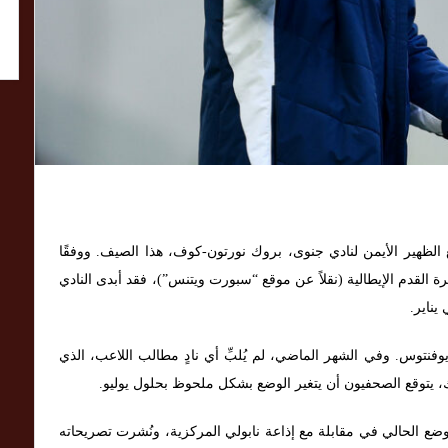
ع الظهير الأيمن لنادي جنوى، بروك نورتون-كوف، هذا الصيف. ووفقًا
 القدم الإيطالية (نقلاً عن موقع “سبورت ويتنس”)، فقد أبدى النادي
يناير.
وفنتوس. وفي الشهر الماضي، لم يُلبِّ أي نادٍ مطالب اللاعب، الذي
، يتوقع الصحفيون أن يتغير الوضع بشكل ملحوظ بحلول يوليو.
وضع الحالي في مقابلة مع إذاعة نابولي المركزية، ونُشرت تصريحاته