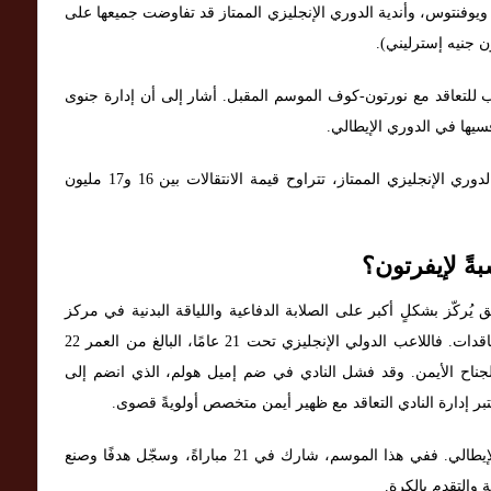
، ويوفنتوس، وأندية الدوري الإنجليزي الممتاز قد تفاوضت جميعها على
رب للتعاقد مع نورتون-كوف الموسم المقبل. أشار إلى أن إدارة جنوى
فسيها في الدوري الإيطالي.
“سمعنا بوجود مفاوضات بين إنتر ميلان ويوفنتوس والدوري الإنجليزي الممتاز، تتراوح قيمة الانتقالات بين 16 و17 مليون
بةً لإيفرتون؟
ُركّز بشكلٍ أكبر على الصلابة الدفاعية واللياقة البدنية في مركز
الظهير. وهذا ما يجعل نورتون كوفي هدفًا منطقيًا للتعاقدات. فاللاعب الدولي الإنجليزي تحت 21 عامًا، البالغ من العمر 22
لجناح الأيمن. وقد فشل النادي في ضم إميل هولم، الذي انضم إلى
عتبر إدارة النادي التعاقد مع ظهير أيمن متخصص أولويةً قصوى.
وقد حقق نورتون كوفي انطلاقةً مميزةً في الدوري الإيطالي. ففي هذا الموسم، شارك في 21 مباراةً، وسجّل هدفًا وصنع
ة والتقدم بالكرة.