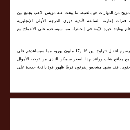
مزيج من المهارات هو بالضبط ما يبحث عنه مويس: لاعب يجمع بين
ه فترات إعارته السابقة لأندية دوري الدرجة الأولى الإنجليزية
 يونايتد خبرة قيّمة في إنجلترا، مما سيساعده على الاندماج مع
من الناحية الاقتصادية، يستطيع إيفرتون بسهولة دفع رسوم انتقال تتراوح بين 16 و17 مليون يورو، مما سيساعدهم على
قد مع مدافع شاب وواعد بهذا السعر سيمكن النادي من توجيه الأموال
نوى، فقد يشهد مشجعو إيفرتون قريبًا ظهور قوة دافعة جديدة على