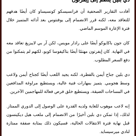
أفادت التقارير الصحفية أن فرانسيسكو كونسيساو كان أيضًا هدفهم
للتعاقد معه، لكنه قرر الانضمام إلى يوفنتوس بعد أدائه المتميز خلال
فترة الإعارة الموسم الماضي.
كان جون باكايوكو أيضًا على رادار مويس، لكن آر بي لايبزيغ تعاقد معه
في النهاية. كان إيفرتون مهتمًا أيضًا بتاكيفوسا كوبو، لكنهم لم يتمكنوا من
دفع السعر المطلوب.
دي بلين جناح أيمن بالفطرة، لكنه يجيد اللعب أيضًا كجناح أيمن ولاعب
وسط هجومي. يتميز بمهارات فنية عالية، ويستطيع مراوغة المدافعين
في المساحات الضيقة، ويستطيع خلق فرص فعالة للمهاجمين الآخرين.
إنه لاعب موهوب للغاية ولديه القدرة على الوصول إلى الدوري الممتاز.
لذلك، إذا تمكن دي بلين أخيرًا من الانضمام إلى ملعب هيل ديكينسون
قبل نهاية فترة الانتقالات الحالية، فسيكون ذلك بمثابة صفقة ممتازة
لنادي ميرسيسايد.