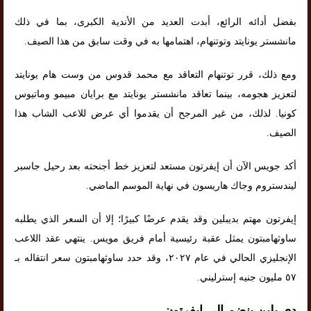
بفضل أدائه الرائع، أبدت العديد من الأندية الكبرى، بما في ذلك
مانشستر يونايتد وتوتنهام، اهتمامها به في وقت سابق من هذا الصيف.
ومع ذلك، قرر توتنهام التعاقد مع محمد قدوس من وست هام يونايتد
لتعزيز هجومه، بينما تعاقد مانشستر يونايتد مع برايان مبيمو وماتيوس
كونيا. لذلك، من غير المرجح أن يقدموا أي عرض للاعب الشاب هذا
الصيف.
أكد جويس الآن أن إيفرتون مستعد لتعزيز خط أجنحته بعد رحيل جاسبر
ليندستروم وجاك هاريسون في نهاية الموسم الماضي.
إيفرتون مهتم بديبلين وقد يقدم عرضًا كبيرًا؛ إلا أن السعر الذي يطلبه
ساوثهامبتون يمثل عقبة رئيسية أمام فريق مويس. ينتهي عقد اللاعب
الإنجليزي الحالي في عام ٢٠٢٧، وقد حدد ساوثهامبتون سعر انتقاله بـ
٥٧ مليون جنيه إسترليني.
دي بلين ينضم إلى إيفرتون