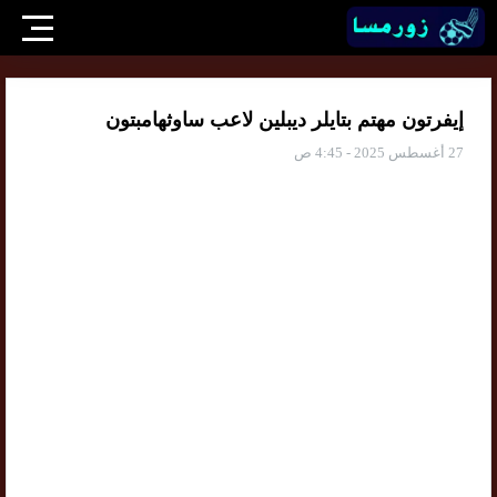
إيفرتون مهتم بتايلر ديبلين لاعب ساوثهامبتون
27 أغسطس 2025 - 4:45 ص