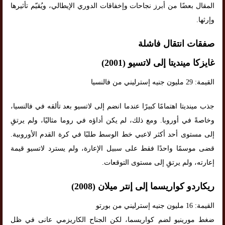
المقال بعضًا من أبرز نجاحات وإخفاقات الدوري الإيطالي، ويُقيّم تأثيرها
وإرثها.
صفقات انتقال فاشلة
غايزكا مينديتا إلى لاتسيو (2001)
القيمة: 29 مليون جنيه إسترليني من فالنسيا
جذب مينديتا اهتمامًا كبيرًا عندما انضم إلى لاتسيو بعد تألقه في فالنسيا،
وخاصةً في أوروبا. ومع ذلك، لم يكن أداؤه في روما مثاليًا، ولم يرتقِ
إلى مستوى أحد أكثر لاعبي خط الوسط طلبًا في كرة القدم الأوروبية.
قضى موسمًا واحدًا فقط على سبيل الإعارة، ولم يسترد لاتسيو قيمة
إعارته، ولم يرتقِ إلى مستوى التوقعات.
ريكاردو كواريسما إلى إنتر ميلان (2008)
القيمة: 16 مليون جنيه إسترليني من بورتو
ضغط مورينيو لضم كواريسما، لكن الجناح الكاريزمي عانى في ظل