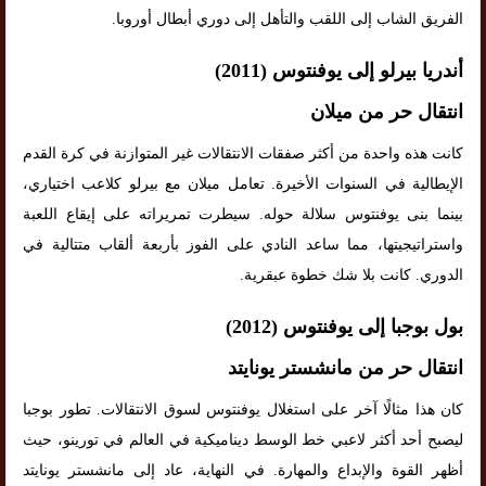
الفريق الشاب إلى اللقب والتأهل إلى دوري أبطال أوروبا.
أندريا بيرلو إلى يوفنتوس (2011)
انتقال حر من ميلان
كانت هذه واحدة من أكثر صفقات الانتقالات غير المتوازنة في كرة القدم
الإيطالية في السنوات الأخيرة. تعامل ميلان مع بيرلو كلاعب اختياري،
بينما بنى يوفنتوس سلالة حوله. سيطرت تمريراته على إيقاع اللعبة
واستراتيجيتها، مما ساعد النادي على الفوز بأربعة ألقاب متتالية في
الدوري. كانت بلا شك خطوة عبقرية.
بول بوجبا إلى يوفنتوس (2012)
انتقال حر من مانشستر يونايتد
كان هذا مثالًا آخر على استغلال يوفنتوس لسوق الانتقالات. تطور بوجبا
ليصبح أحد أكثر لاعبي خط الوسط ديناميكية في العالم في تورينو، حيث
أظهر القوة والإبداع والمهارة. في النهاية، عاد إلى مانشستر يونايتد