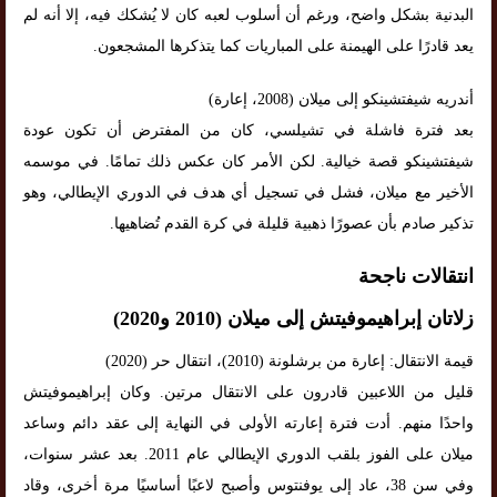
البدنية بشكل واضح، ورغم أن أسلوب لعبه كان لا يُشكك فيه، إلا أنه لم
يعد قادرًا على الهيمنة على المباريات كما يتذكرها المشجعون.
أندريه شيفتشينكو إلى ميلان (2008، إعارة)
بعد فترة فاشلة في تشيلسي، كان من المفترض أن تكون عودة
شيفتشينكو قصة خيالية. لكن الأمر كان عكس ذلك تمامًا. في موسمه
الأخير مع ميلان، فشل في تسجيل أي هدف في الدوري الإيطالي، وهو
تذكير صادم بأن عصورًا ذهبية قليلة في كرة القدم تُضاهيها.
انتقالات ناجحة
زلاتان إبراهيموفيتش إلى ميلان (2010 و2020)
قيمة الانتقال: إعارة من برشلونة (2010)، انتقال حر (2020)
قليل من اللاعبين قادرون على الانتقال مرتين. وكان إبراهيموفيتش
واحدًا منهم. أدت فترة إعارته الأولى في النهاية إلى عقد دائم وساعد
ميلان على الفوز بلقب الدوري الإيطالي عام 2011. بعد عشر سنوات،
وفي سن 38، عاد إلى يوفنتوس وأصبح لاعبًا أساسيًا مرة أخرى، وقاد