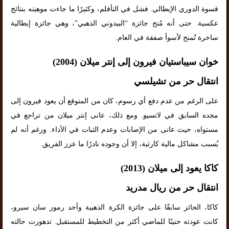
قسوة الدوري الإيطالي. فشل في التأقلم، وكثيرًا ما جاءت موهبته بنتائج
عكسية. حتى أنه مُنح جائزة “البيدوني الذهبي”، وهي جائزة إيطالية
ساخرة تُمنح لأسوأ صفقة في العام.
خوان سيباستيان فيرون إلى إنتر ميلان (2004)
انتقال حر من تشيلسي
على الرغم من عدم دفع أي رسوم، كان من المتوقع أن يعود فيرون إلى
مجده السابق في لاتسيو. ومع ذلك، عانى إنتر ميلان من تراجع في
مستواه، حيث عانى من الإصابات وعدم الثبات في الأداء. ورغم أنه لم
يُسبب مشاكل مالية كارثية، إلا أن وجوده نادرًا ما عزز الفريق.
كاكا يعود إلى ميلان (2013)
انتقال حر من ريال مدريد
كاكا، الحائز سابقًا على جائزة الكرة الذهبية وأحد رموز سان سيرو،
كانت عودته حنينًا للماضي أكثر من التخطيط للمستقبل. تدهورت حالته