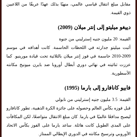
مقابل مبلغ انتقال قياسي عالمي، منهيًا بذلك عهدًا عريقًا من اللاعبين
ذوي القيمة.
دييغو ميليتو إلى إنتر ميلان (2009)
القيمة: 20 مليون جنيه إسترليني من جنوة
أثبت ميليتو جدارته في اللحظات الحاسمة. كانت أهدافه في موسم
2009-2010 حاسمة في فوز إنتر ميلان بالثلاثية تحت قيادة مورينيو. كما
عززت ثنائيته في نهائي دوري أبطال أوروبا ضد بايرن ميونيخ مكانته
الأسطورية.
فابيو كانافارو إلى بارما (1995)
القيمة: 3.5 مليون جنيه إسترليني من نابولي
قبل فوزه بكأس العالم وحصوله على جائزة الكرة الذهبية، تطور كانافارو
ليصبح مدافعًا عالميًا في بارما. كان مبلغ الانتقال متواضعًا، لكن المكافآت
على المدى الطويل كانت هائلة. ساعد بارما على الفوز بكأس الاتحاد
الأوروبي وترسيخ مكانته في الدوري الإيطالي الممتاز.