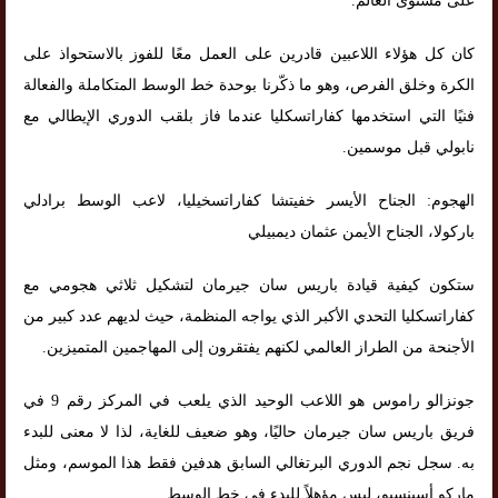
على مستوى العالم.
كان كل هؤلاء اللاعبين قادرين على العمل معًا للفوز بالاستحواذ على
الكرة وخلق الفرص، وهو ما ذكّرنا بوحدة خط الوسط المتكاملة والفعالة
فنيًا التي استخدمها كفاراتسكليا عندما فاز بلقب الدوري الإيطالي مع
نابولي قبل موسمين.
الهجوم: الجناح الأيسر خفيتشا كفاراتسخيليا، لاعب الوسط برادلي
باركولا، الجناح الأيمن عثمان ديمبيلي
ستكون كيفية قيادة باريس سان جيرمان لتشكيل ثلاثي هجومي مع
كفاراتسكليا التحدي الأكبر الذي يواجه المنظمة، حيث لديهم عدد كبير من
الأجنحة من الطراز العالمي لكنهم يفتقرون إلى المهاجمين المتميزين.
جونزالو راموس هو اللاعب الوحيد الذي يلعب في المركز رقم 9 في
فريق باريس سان جيرمان حاليًا، وهو ضعيف للغاية، لذا لا معنى للبدء
به. سجل نجم الدوري البرتغالي السابق هدفين فقط هذا الموسم، ومثل
ماركو أسينسيو، ليس مؤهلاً للبدء في خط الوسط.