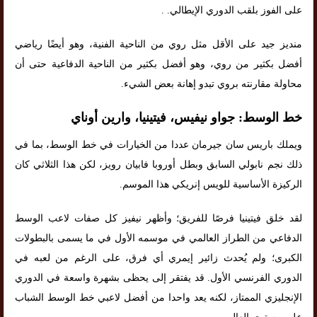
على الفوز بلقب الدوري الإيطالي. .
منديز جيد على الأقل مثل روي من الناحية الفنية، وهو أيضًا رياضي
أفضل بكثير من روي، وهو أفضل بكثير من الناحية الدفاعية حتى أن
محاولة مقارنته بروي تبدو إهانة بعض الشيء.
خط الوسط: جواو نيفيس، فيتينيا، وارين أوناي
ويملك باريس سان جيرمان عددا من الخيارات في خط الوسط، بما في
ذلك نجم نابولي السابق وبطل أوروبا فابيان رويز، لكن هذا الثلاثي كان
الركيزة الأساسية للويس إنريكي هذا الموسم.
لقد خلق فيتينيا فرصًا للفريق؛ وأظهر نيفيز كل صفات لاعب الوسط
الدفاعي من الطراز العالمي في موسمه الأول في ما يسمى بالبطولات
الكبرى؛ ولم يُحدث زائير إيمري أي فرق، على الرغم من لعبه في
الدوري الفرنسي الأول. قد يفتقر إلى يحظى بشهرة واسعة في الدوري
الإنجليزي الممتاز، لكنه يعد واحدا من أفضل لاعبي خط الوسط الشباب