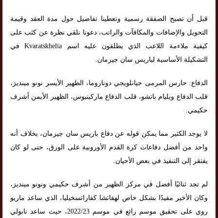
قبل أن تصبح الصفقة رسمية وتعطينا تفاصيل حول مدة العقد وقيمة
التحويل والإضافات والمكافآت والراتب، دعونا نلقي نظرة عن كثب على
كيفية ملاءمة اللاعب الذي يطلقون عليه اسم Kvaratskhelia في
التشكيلة الأساسية لباريس سان جيرمان.
الدفاع: حارس المرمى جيانلويجي دوناروما، الظهير الأيسر نونو مينديز،
قلب الدفاع ويليام باتشو، قلب الدفاع ماركينيوس، الظهير الأيمن أشرف
حكيمي.
لا يوجد الكثير مما يمكن قوله عن دفاع باريس سان جيرمان، بخلاف أنه
واحد من أفضل دفاعات كرة القدم الأوروبية على الورق، حتى لو كان
يفتقر إلى التنفيذ في بعض الأحيان.
لم تجد ثنائيًا أفضل في مركز الظهير من أشرف حكيمي ونونو مينديز،
وكان الأخير مفيدًا بشكل خاص لهفاتشا كفاراتسخيليا، الذي ساعد ماريو
روي على تحقيق موسم رائع في موسم 2022/23، حيث ساعد نابولي