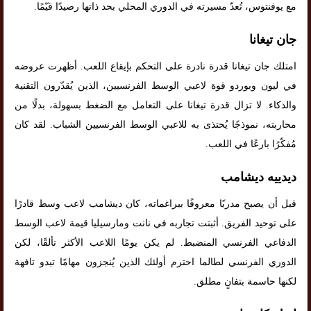
مع يوفنتوس، تُعدّ مسيرته في الدوري المحلي بحد ذاتها رصيدًا قيّمًا.
جان تيغانا
امتلك جان تيغانا قدرة نادرة على التحكم بإيقاع اللعب. أظهرت عروضه
في ليون وبوردو قوة لاعبي الوسط الفرنسيين، الذين يُقدّرون التقنية
والذكاء. لا تزال قدرة تيغانا على التعامل مع الضغط بسهولة، بدلًا من
محاربته، نموذجًا يُحتذى به للاعبي الوسط الفرنسيين الشباب. لقد كان
مُفكّرًا بارعًا في اللعب.
ديدييه ديشامب
قبل أن يصبح مدربًا معروفًا ببراغماته، كان ديشامب لاعب وسط قادرًا
على توحيد الفريق. أثبتت تجاربه في نانت ومارسيليا قيمة لاعب الوسط
الدفاعي الفرنسي المنضبط. لم يكن يومًا اللاعب الأكثر تألقًا، لكن
الدوري الفرنسي لطالما احترم أولئك الذين يُنجزون مهامًا تبدو تافهة
لكنها حاسمة بتفانٍ مطلق.