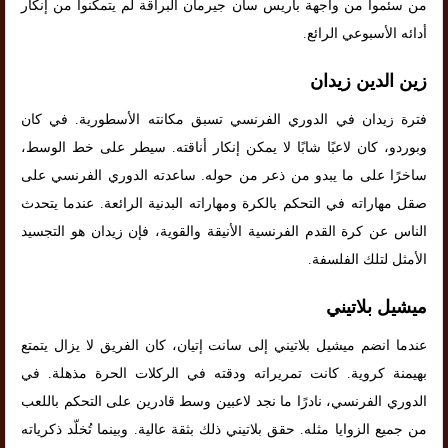
من سئموا من واجهة باريس سان جيرمان البراقة لم يتمكنوا من إنكار
أدائه الأسبوعي الرائع.
زين الدين زيدان
فترة زيدان في الدوري الفرنسي تسبق مكانته الأسطورية. في كان
وبوردو، كان لاعبًا شابًا لا يمكن إنكار أناقته. سيطر على خط الوسط،
ساخرًا على ما يبدو من ذعر من حوله. ساعدته الدوري الفرنسي على
صقل مهاراته في التحكم بالكرة ومهاراته البدنية الرائعة. عندما يتحدث
الناس عن كرة القدم الفرنسية الأنيقة والقوية، فإن زيدان هو التجسيد
الأمثل لتلك الفلسفة.
ميشيل بلاتيني
عندما انضم ميشيل بلاتيني إلى سانت إتيان، كان الفريق لا يزال يتمتع
بهيمنة كروية. كانت تمريراته ودقته في الركلات الحرة مذهلة. في
الدوري الفرنسي، نادرًا ما نجد لاعبين وسط قادرين على التحكم باللعب
من جميع الزوايا مثله. حقق بلاتيني ذلك بثقة عالية. وبينما تُخلّد ذكرياته