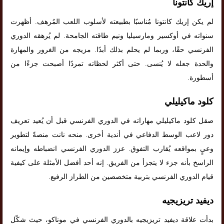
إريك كانتونا
لم يكن إريك كانتونا مُناسبًا بطبيعته لأسلوب اللعب المُرهف. أظهرت
سنواته في أوكسير ومارسيليا ونيم طاقته الجامحة. لم يُرهقه الدوري
الفرنسي حقًا، وربما لم يحلم بذلك أبدًا. مزيجه من الغرور والمهارة
والحدة جعله لا يُنسى. حتى أكثر لحظاته تمردًا أصبحت جزءًا من
أسطورة.
كلود ماكيليلي
صقل كلود ماكيليلي مهاراته في الدوري الفرنسي قبل أن يُعيد تعريف
دور لاعب الوسط الدفاعي في أندية أخرى. منحه نانت منصةً لتطوير
وعيٍ بمواقعه يُقارب التفوق. عزز الدوري الفرنسي انضباطه وإيمانه
الراسخ بأنه جزء لا يتجزأ من الفريق. إنه أحد أفضل الأمثلة على كيفية
قيام الدوري الفرنسي بتربية متخصصين من الطراز الرفيع.
ديفيد تريزيجيه
بدأت علاقة ديفيد تريزيجيه بالدوري الفرنسي في موناكو، حيث شكّل