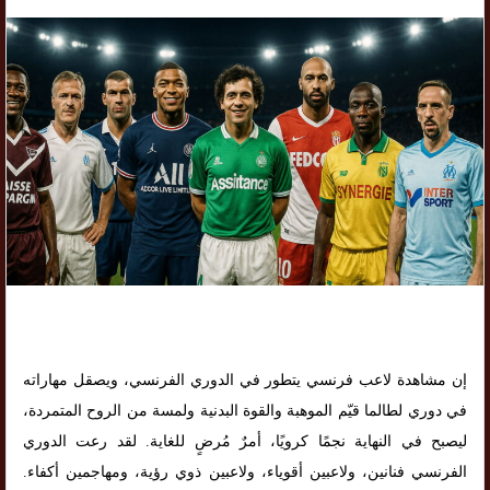
إن مشاهدة لاعب فرنسي يتطور في الدوري الفرنسي، ويصقل مهاراته
في دوري لطالما قيّم الموهبة والقوة البدنية ولمسة من الروح المتمردة،
ليصبح في النهاية نجمًا كرويًا، أمرٌ مُرضٍ للغاية. لقد رعت الدوري
الفرنسي فنانين، ولاعبين أقوياء، ولاعبين ذوي رؤية، ومهاجمين أكفاء.