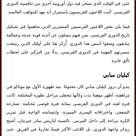
حتى في الوقت الذي تسخر فيه دول أوروبية أخرى من تنافسية الدوري
الفرنسي، أثبت اللاعبون الفرنسيون باستمرار أنه مهد للمواهب العالمية.
فيما يلي بعض اللاعبين الفرنسيين المتميزين الذين ساهموا في تشكيل
تاريخ الدوري الفرنسي، بمن فيهم ممثلون عن أندية قوية حديثة وعمالقة
سابقون وضعوا أسس هذا الدوري. أُركز هنا على أولئك الذين رسخت
مسيرتهم المهنية في الدوري الفرنسي، بدلًا من التركيز على لحظات
تألق عابرة.
كيليان مبابي
يبدو أن بروز كيليان مبابي كان محتومًا. منذ ظهوره الأول مع موناكو في
مراهقته، أظهر موهبةً بدت وكأنها تتخطى مراحل تطوره المختلفة. كانت
فترة لعبه في الدوري الفرنسي بمثابة فترة فوضى مُحكمة. تسارعه
المتفجر، واختراقاته اليسرى المميزة، وابتسامته الواعية قبل تمرير
الكرة ببراعة إلى داخل المرمى. بالنسبة لباريس سان جيرمان، أصبح
زيدان واجهة الدوري، بل اللاعب الأكثر قيمةً تجاريةً في الفريق. حتى