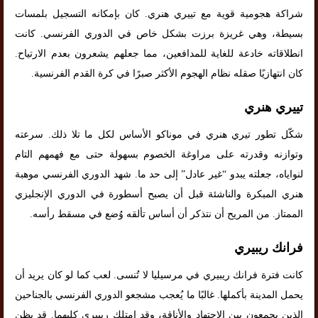
شراكة هجومية قوية مع تييري هنري. كان بإمكانه التسجيل بلمسات
بسيطة، وهي غريزة برزت بشكل خاص في الدوري الفرنسي. كانت
انطلاقاته خادعة للغاية للمدافعين، مما جعلهم يشعرون بعدم الارتياح.
كان انتهازيًا صقله نظام الهجوم الأكثر صبرًا في كرة القدم الفرنسية.
تييري هنري
شكّل تطور تيري هنري في موناكو الأساس لكل ما تلا ذلك. سرعته
وتوازنه وقدرته على مراوغة الخصوم بسهولة حتى مع فهمهم التام
لنواياه، جعلته يبدو “غير عادل” إلى حد ما. شهد الدوري الفرنسي موهبة
هنري المبكرة والناشئة قبل أن يصبح أسطورة في الدوري الإنجليزي
الممتاز. من المريح أن نتذكر أن أساس تألقه وُضع في مسقط رأسه.
فرانك ريبيري
كانت فترة فرانك ريبيري في مرسيليا لا تُنسى. لعب كما لو كان يريد أن
يحمل المدينة بأكملها. غالبًا ما يُعجب مشجعو الدوري الفرنسي بالجناحين
الذين يجمعون بين الاجتهاد والأناقة، وقد امتلك ريبيري كليهما. قد يظن