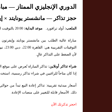
الدوري الإنجليزي الممتاز — مباريات يو
حجز تذاكر — مانشستر يونايتد × إي
الملعب:
أولد ترافورد.
موعد البداية:
20:00 بالتوقيت المحلي للمملكة المتحدة (GMT).
مباراة عالية الطلب بين مانشستر يونايتد وإيفرتون
لأن الضغط على التذاكر عالٍ.
شراء تذاكر أونلاين:
تذاكر المباراة تُعرض على موقع ال
إذا كان متاحاً للراغبين في شراء تذاكر رسمية، استخدم
ذلك. الأسعار قابلة للتغيير على منصات الإعادة.
احجز تذكرتك الآن