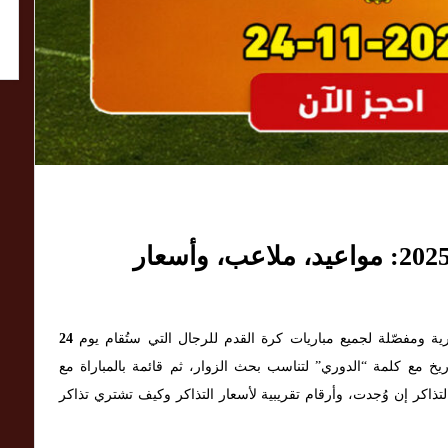
مباريات الإثنين — 24 نوفمبر 2025: مواعيد، ملاعب، وأسعار
ة ومفصّلة لجميع مباريات كرة القدم للرجال التي ستُقام يوم
24
خ مع كلمة “الدوري” لتناسب بحث الزوار، ثم قائمة بالمباراة مع
تذاكر إن وُجدت، وأرقام تقريبية لأسعار التذاكر وكيف تشتري تذاكر