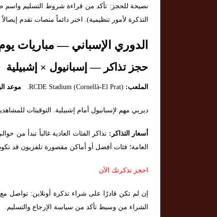
نصيحة للحجز: تأكد من قراءة شروط التسليم واسم صا
التذكرة لأمور تنظيمية). اختر دائماً منصات تقدم إيصالاً 
الدوري الإسباني — مباريات يوم 24 نوفمب
حجز تذاكر — إسبانيول × إشبيلية
الملعب:
RCDE Stadium (Cornellà-El Prat).
موعد الب
ديربي مهم لإسبانيول أمام إشبيلية. التوقيتات للمشاهدين: برشلونة 21:00، القاهرة 22:00، لندن 0
أسعار التذاكر:
العامة؛ فئات أفضل أو أماكن مقصورة تلفزيون قد تك
احجز تذكرتك الآن
إن لم تكن قادرًا على شراء تذكرة أونلاين: تواصل مع
الشراء من وسيط تأكد من سياسة الإرجاع والتسليم.