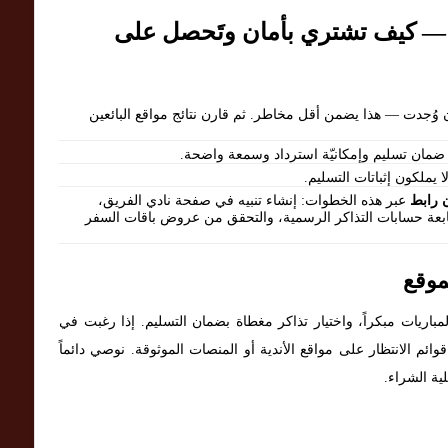
 — كيف تشتري بأمان وتَحصل على
إن وُجدت — هذا يضمن أقل مخاطر. ثم قارن نتائج مواقع البائعين
 ضمان تسليم وإمكانيّة استرداد وسمعة واضحة.
يملكون إثباتات التسليم.
 رابط
عبر هذه الخطوات: إنشاء تنبيه في صفحة نادي الفريق،
تابعة حسابات التذاكر الرسمية، والتحقق من عروض باقات السفر
موقع
مباريات مبكراً، واختيار تذاكر مغطاة بضمان التسليم. إذا رغبت في
ائم الانتظار على مواقع الأندية أو المنصات الموثوقة. نوصي دائماً
ية الشراء.