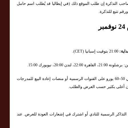
حب التذكرة إن طلب الموقع ذلك (في إيطاليا قد يُطلب اسم حامل
ورقم تتبع للتذكرة.
ر
داية:
21:00 بتوقيت إسبانيا (CET).
20:0، نيويورك 15:00.
تذاكر الفئات العادية غالباً تبدأ من حوالي 50–60 يورو على القنوات الرسمية أو منصات إعادة البيع للمدرجات
ون أعلى بكثير حسب العرض والطلب.
 التذاكر الرسمية للنادي أو اشترك في إشعارات العودة للعرض. عند