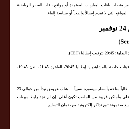
ر منصات باقات المباريات المعتمدة أو مواقع باقات السفر الرياضية
اقع التي لا تقدم إيصالاً واضحاً أو سياسة إلغاء.
ر
البداية:
20:45 بتوقيت إيطاليا (CET).
مباراة ضمن الدوري الإيطالي في ملعب ساسولو. توقيتات خاصة بالمشاهدين: إيطاليا 20:45، القاهرة 21:45، لندن 19:45،
تذاكر الفئة العادية غالباً متاحة بأسعار ميسورة نسبياً — هناك عروض تبدأ من حوالي 23
لى وأماكن قريبة من الملعب تكون أغلى. إن لم تجد رابط مبيعات
 مضمونة تبيع تذاكر إلكترونية مع ضمان التسليم.