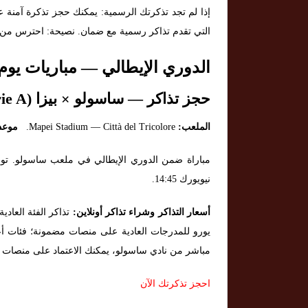
إذا لم تجد تذكرتك الرسمية: يمكنك حجز تذكرة آمنة عب
التي تقدم تذاكر رسمية مع ضمان. نصيحة: احترس من المو
الدوري الإيطالي — مباريات يوم 24 نوفمب
حجز تذاكر — ساسولو × بيزا (Serie A)
الملعب:
Mapei Stadium — Città del Tricolore.
موعد 
نيويورك 14:45.
أسعار التذاكر وشراء تذاكر أونلاين:
يورو للمدرجات العادية على منصات مضمونة؛ فئات أع
مباشر من نادي ساسولو، يمكنك الاعتماد على منصات بيع
احجز تذكرتك الآن