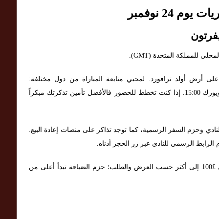
م 24 نوفمبر
فرتون
 على أرض أولد ترافورد. لمحبي متابعة المباراة من دول مختلفة:
التوقيتات التقريبية هي: القاهرة 22:00، دبي 23:00، نيويورك 15:00. إذا كنت تخطط للحضور فالأفضل تأمين تذكرتك مبكراً
نادي وحزم السفر الرسمية، كما توجد تذاكر على منصات إعادة البيع.
 الرابط الرسمي للنادي عبر زر الحجز أدناه.
أسعار مبدئية تقريبية: تذاكر إعادة البيع تبدأ من حوالي £100 إلى أكثر حسب العرض والطلب؛ حزم الضيافة تبدأ أعلى من