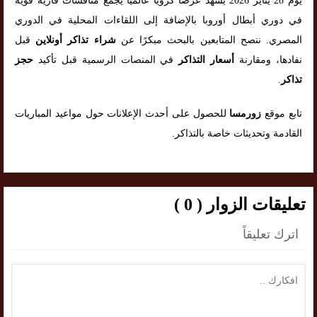
يوم 28 يناير 2026 يشهد عرضًا كرويًا عالميًا يجمع منافسات قارية قوية
في دوري أبطال أوروبا بالإضافة إلى اللقاءات المحلية في الدوري
المصري. ننصح المتابعين بالبحث مبكرًا عن
شراء تذاكر أونلاين
قبل
نفادها، ومقارنة
أسعار التذاكر
في المنصات الرسمية قبل تأكيد
حجز
تذاكر
.
تابع موقع
زورمسا
للحصول على أحدث الإعلانات حول مواعيد المباريات
القادمة وتحديثات خاصة بالتذاكر.
تعليقات الزوار ( 0 )
اترك تعليقاً