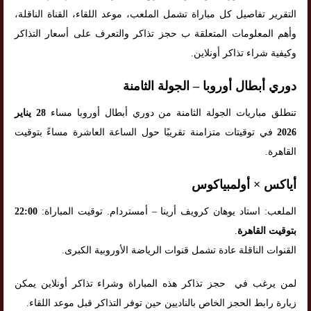
التقرير تفاصيل كل مباراة تشمل الملعب، موعد اللقاء، القناة الناقلة،
وأهم المعلومات المتعلقة ب حجز تذاكر والتعرف على أسعار التذاكر
وكيفية شراء تذاكر أونلاين.
دوري أبطال أوروبا – الجولة الثامنة
تنطلق مباريات الجولة الثامنة من دوري أبطال أوروبا مساء
28 يناير
2026
في توقيتات متزامنة تقريبًا حول الساعة العاشرة مساءً بتوقيت
القاهرة.
أياكس × أولمبياكوس
الملعب: استاد يوهان كرويف أرينا – أمستردام. توقيت المباراة:
22:00
بتوقيت القاهرة
.
القنوات الناقلة عادة تشمل قنوات الرياضة الأوروبية الكبرى.
لمن يرغب في حجز تذاكر هذه المباراة وشراء تذاكر أونلاين يمكن
زيارة رابط الحجز الخاص بالناديين حين توفر التذاكر قبل موعد اللقاء.