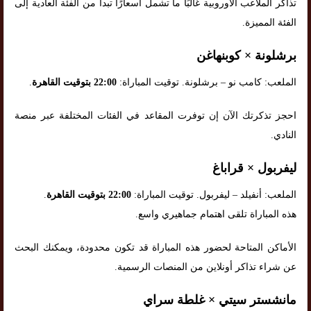
تذاكر الملاعب الأوروبية غالبًا ما تشمل أسعارًا تبدأ من الفئة العادية إلى
الفئة المميزة.
برشلونة × كوبنهاغن
الملعب: كامب نو – برشلونة. توقيت المباراة:
22:00 بتوقيت القاهرة
.
احجز تذكرتك الآن إن توفرت المقاعد في الفئات المختلفة عبر منصة
النادي.
ليفربول × قراباغ
الملعب: أنفيلد – ليفربول. توقيت المباراة:
22:00 بتوقيت القاهرة
.
هذه المباراة تلقى اهتمام جماهيري واسع.
الأماكن المتاحة لحضور هذه المباراة قد تكون محدودة، ويمكنك البحث
عن شراء تذاكر أونلاين من المنصات الرسمية.
مانشستر سيتي × غلطة سراي