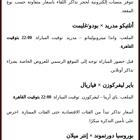
تتوفر منصات إلكترونية لحجز تذاكر اللقاء بأسعار متفاوتة حسب نوع
المقعد.
أتلتيكو مدريد × بودو/غليمت
الملعب: واندا ميتروبوليتانو – مدريد. توقيت المباراة:
22:00 بتوقيت
القاهرة
.
قبل حضور المباراة توجه إلى الموقع الرسمي للعروض الخاصة بشراء
تذاكر أونلاين.
باير ليفركوزن × فياريال
الملعب: باي أرينا – ليفركوزن. توقيت المباراة:
22:00 بتوقيت القاهرة
.
أسعار تذاكر تبدأ من الفئات الاقتصادية حتى الفئات الممتازة. احرص
على تأمين التذكرة مبكرًا.
بوروسيا دورتموند × إنتر ميلان