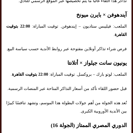
تذاكر هذا اللقاء غالبًا ما يتم تخصيصها عبر الموقع الرسمي للنادي.
آيندهوفن × بايرن ميونخ
الملعب: فيليبس ستاديون – إيندهوفن. توقيت المباراة:
22:00 بتوقيت
القاهرة
.
فرص شراء تذاكر أونلاين مفتوحة عبر روابط الأندية حسب سياسة البيع.
يونيون سانت جيلواز × أتلانتا
الملعب: لوتو بارك – بروكسل. توقيت المباراة:
22:00 بتوقيت القاهرة
.
قبل حضور اللقاء تأكد من أسعار التذاكر المتاحة عبر المنصات الرسمية.
تُعد هذه الجولة من أهم جولات البطولة هذا الموسم، وتشهد تنافسًا كبيرًا
بين الأندية الأوروبية الكبرى.
الدوري المصري الممتاز (الجولة 16)