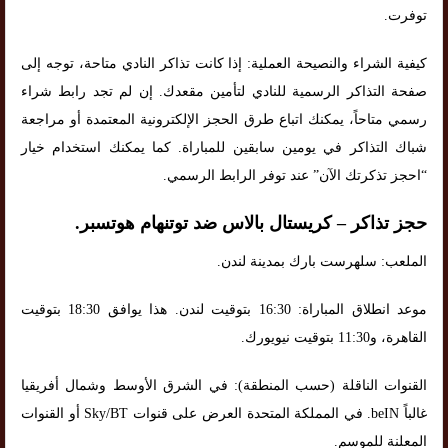
توفرت.
كيفية الشراء والنصيحة العملية: إذا كانت تذاكر النادي متاحة، توجه إلى
صفحة التذاكر الرسمية للنادي لتأمين مقعدك. إن لم تجد رابط شراء
رسمي متاحاً، يمكنك اتباع طرق الحجز الإلكترونية المعتمدة أو مراجعة
شباك التذاكر في يومين سابقين للمباراة. كما يمكنك استخدام خيار
“احجز تذكرتك الآن” عند توفر الرابط الرسمي.
حجز تذاكر – كريستال بالاس ضد توتنهام هوتسبر.
الملعب: سلهرست بارك بمدينة لندن.
موعد انطلاق المباراة: 16:30 بتوقيت لندن. هذا يوافق 18:30 بتوقيت
القاهرة، و11:30 بتوقيت نيويورك.
القنوات الناقلة (حسب المنطقة): في الشرق الأوسط وشمال أفريقيا
غالباً beIN. في المملكة المتحدة العرض على قنوات Sky/BT أو القنوات
المعلنة للموسم.