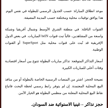
موعد انطلاق المباراة: حسب الجدول الرسمي للبطولة في نفس اليوم.
هذا يوافق توقيتات محلية ومختلفة حسب المدينة المضيفة.
القنوات الناقلة: في منطقة الشرق الأوسط وشمال أفريقيا وشبكة
واسعة من المشاهدين، غالباً تبث قنوات beIN المباريات. في بعض الدول
الإفريقية قد تُبث على قنوات محلية مثل SuperSport أو القنوات
الوطنية.
أسعار التذاكر المتوقعة: تذاكر مباريات البطولة تتنوع بين أسعار اقتصادية
وفئات أعلى للمباريات الكبيرة.
نصيحة الحجز: اشترِ من المنصات الرسمية الخاصة بالبطولة أو من منافذ
البيع المحلية المعتمدة. إن لم يتوفر رابط رسمي لحظة البحث فاتباع
نقاط البيع المحلية المعلنة من منظمي البطولة هو الخيار الآمن.
حجز تذاكر – غينيا الاستوائية ضد السودان.