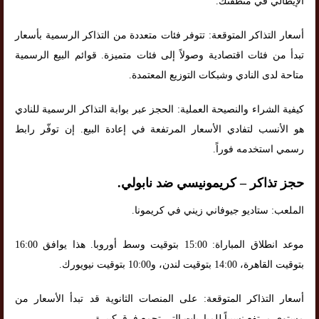
الإيطالي في منطقتك.
أسعار التذاكر المتوقعة: تتوفر فئات متعددة من التذاكر الرسمية بأسعار
تبدأ من فئات اقتصادية وصولاً إلى فئات متميزة. قوائم البيع الرسمية
متاحة لدى النادي وشبكات التوزيع المعتمدة.
كيفية الشراء والنصيحة العملية: الحجز عبر بوابة التذاكر الرسمية للنادي
هو الأنسب لتفادي الأسعار المرتفعة في إعادة البيع. إن توفّر رابط
رسمي استخدمه فوراً.
حجز تذاكر – كريمونيسي ضد نابولي.
الملعب: ستاديو جيوفاني زيني في كريمونا.
موعد انطلاق المباراة: 15:00 بتوقيت وسط أوروبا. هذا يوافق 16:00
بتوقيت القاهرة، 14:00 بتوقيت لندن، و10:00 بتوقيت نيويورك.
أسعار التذاكر المتوقعة: على المنصات الثانوية قد تبدأ الأسعار من
مستوى مرتفع نسبياً للمباريات التي تجمع فرق كبيرة.