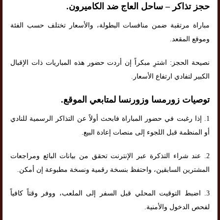
حجز تذاكر – ساحل العاج ضد الكاميرون.
مباراة مرتقبة ضمن منافسات البطولة، والأسعار تختلف حسب الفئة
وموقع المقعد.
نصيحة الحجز: اشترِ مبكراً إن أردت حضور هذه المباريات ذات الإقبال
الكبير لتفادي ارتفاع الأسعار.
توصيات زورمسا وزورنسا لمتابعي الموقع.
1. إذا رغبت في حضور المباراة فابحث أولاً عن التذاكر الرسمية للنادي
أو المنظمة قبل اللجوء إلى منصات إعادة البيع.
2. عند شراء التذكرة عبر الإنترنت تحقق من بيانات البائع ومراجعات
المشترين السابقين، واحتفظ بنسخة رقمية ونسخة مطبوعة إن أمكن.
3. اضبط التوقيت المحلي قبل السفر إلى الملعب، ووفر وقتاً كافياً
لفحص الدخول والأمنية.