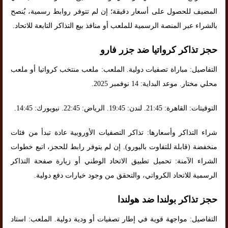
المضيف للحصول على أسعار دقيقة؛ إن لم تتوفر روابط رسمية، يُنصح
بالشراء عبر المنصة الرسمية للملعب أو منافذ بيع التذاكر التابعة للاتحاد.
حجز تذاكر كرواتيا ضد جزر فارو
التفاصيل: مباراة تصفيات دولية. الملعب: ملعب منتخب كرواتيا أو ملعب
محلي مختار. موعد البداية: 14 نوفمبر 2025.
التوقيتات: القاهرة: 21:45. لندن: 19:45. الرياض: 22:45. نيويورك: 14:45.
شراء التذاكر وأسعارها: تذاكر التصفيات الأوروبية عادة تبدأ من فئات
منخفضة (قابلة للتفاوت باليورو). إن لم يتوفر رابط للحجز، اتبع خطوات
الشراء الآمنة: تحميل تطبيق الاتحاد الوطني أو زيارة صفحة التذاكر
الرسمية للاتحاد الكرواتي، والتحقق من وجود خيارات دفع دولية.
حجز تذاكر بولندا ضد هولندا
التفاصيل: مواجهة قوية في إطار تصفيات أو ودية دولية. الملعب: استاد