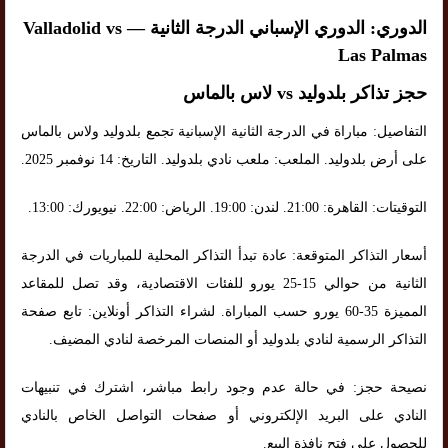
الدوري: الدوري الإسباني الدرجة الثانية — Valladolid vs
Las Palmas
حجز تذاكر بلدوليد vs لاس بالماس
التفاصيل: مباراة في الدرجة الثانية الإسبانية تجمع بلدوليد ولاس بالماس
على أرض بلدوليد. الملعب: ملعب نادي بلدوليد. التاريخ: 14 نوفمبر 2025.
التوقيتات: القاهرة: 21:00. لندن: 19:00. الرياض: 22:00. نيويورك: 13:00.
أسعار التذاكر المتوقعة: عادة تبدأ التذاكر المحلية للمباريات في الدرجة
الثانية من حوالي 15-25 يورو للفئات الاقتصادية، وقد تصل للمقاعد
المميزة 35-60 يورو حسب المباراة. لشراء التذاكر أونلاين: تابع صفحة
التذاكر الرسمية لنادي بلدوليد أو المنصات المرخصة لنادي المضيف.
نصيحة حجز: في حالة عدم وجود رابط مباشر، اشترك في تنبيهات
النادي على البريد الإلكتروني أو صفحات التواصل الخاص بالنادي
للحصول على فتح نافذة البيع.