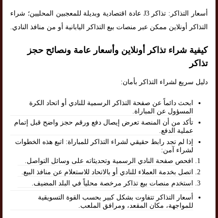
أسعار التذاكر: تذاكر J3 عادة اقتصادية وبديلة للمعجبين المحليين؛ شراء
التذاكر أونلاين ممكن عبر منصات بيع التذاكر اليابانية أو من منافذ النادي.
كيفية شراء تذاكر أونلاين وأسعار عامة ونصائح حجز
تذاكر
دليل سريع لشراء التذاكر بأمان:
ابحث دائماً عن صفحة التذاكر الرسمية للنادي أو اتحاد الكرة
المسؤول عن المباراة.
تأكد من أن المنصة تعرض إيصال دفع ورقم حجز واضح قبل إتمام
عملية الدفع.
إذا لم تجد رابط حقيقي لشراء التذاكر للمباراة: اتبع هذه الخطوات
لشراء آمن:
افحص صفحة النادي الرسمية وتحديثاته على وسائل التواصل.
اتصل بخدمة العملاء للنادي أو بالاتحاد للاستعلام عن منافذ البيع.
استخدم منصات بيع تذاكر مرخصة محلياً في البلد المضيف.
أسعار التذاكر تتفاوت بشكل كبير بحسب القوة التسويقية
للمواجهة، مكان المقعد، ومرافق الملعب.