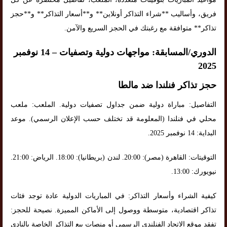
فريق، وأساليب **شراء التذاكر أونلاين** و**أسعار التذاكر** و**حجز
تذاكر** متوافقة مع رغبتك في الحجز السريع والآمن.
الدوري/المسابقة: مواجهات دولية وتصفيات – 14 نوفمبر
2025
حجز تذاكر فنلندا ضد مالطا
التفاصيل: مباراة دولية ضمن جداول تصفيات دولية. الملعب: ملعب
محلي في فنلندا (المعلومة قد تختلف حسب الإعلان الرسمي). موعد
البداية: 14 نوفمبر 2025.
التوقيتات: القاهرة (مصر): 20:00. لندن (بريطانيا): 18:00. الرياض: 21:00.
نيويورك: 13:00.
كيفية الشراء وأسعار التذاكر: في المباريات الدولية عادة توجد فئات
تذاكر اقتصادية، متوسطة ووصول إلى الأماكن المميزة. نصيحة للحجز:
تفقد موقع الاتحاد الفنلندي الرسمي أو منصات بيع التذاكر الخاصة بالنادي