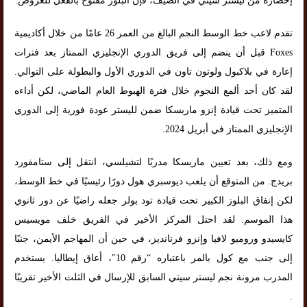
إحضاره من ليستر سيتي في الصيف، فإن البلوز مفتوح بالفعل للعروض.
تقدم لاعب خط الوسط النجم البالغ من العمر 26 عامًا من خلال أكاديمية
Foxes قبل أن ينضم إلى فريق الدوري الإنجليزي الممتاز بعد فترات
إعارة في بلاكبول ولوتون تاون في الدوري الأول والبطولة على التوالي.
لقد كان أحد ألمع النجوم خلال فترة الهبوط العام الماضي، لكن أداءه
المتميز تحت قيادة إنزو ماريسكا ضمن لليستر عودة فورية إلى الدوري
الإنجليزي الممتاز في أبريل 2024.
ومع ذلك، بعد تعيين ماريسكا مدربًا لتشيلسي، انتقل إلى ستامفورد
بريدج. من المتوقع أن يلعب ديوسبري هول دورًا رئيسيًا في خط الوسط،
لكن إنفاق البلوز الكبير تحت قيادة تود بولر جعله راضيًا عن دور ثانوي
هذا الموسم. لقد احتل المركز الأخير في الفريق خلف مويسيس
كايسيدو وروميو لافيا وإنزو فرنانديز، في حين أن المهاجم الأيمن، جنبًا
إلى جنب مع كول بالمر باعتباره “رقم 10″، أعاق إيطاليا. يستخدم
المدرب مرونة نجم ليستر سيتي السابق للإرسال في الثلث الأخير تقريبًا
.