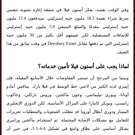
وفي الوقت نفسه، يفكر أستون فيلا في صفقة إعارة شتوية تتضمن
شرط شراء بقيمة 18.2 مليون جنيه إسترليني. سيدفعون 12.4 مليون
جنيه إسترليني مقدمًا والمبلغ المتبقي 5.8 مليون جنيه إسترليني
للإضافات المستقبلية. لكن تقييمهم أقل بكثير من 30 مليون جنيه
إسترليني التي تم دفعها مقابل Dewsbury Estate في وقت سابق من هذا
الصيف.
لماذا يجب على أستون فيلا تأمين خدماته؟
وبينما من المرجح أن تستمر المفاوضات خلال الأسابيع المقبلة، فإن
إيمري لديه الكثير من لاعبي خط الوسط في فيلا بارك. يتنافس أمادو
أونانا، ويوري تيليمانس، وجون ماكجين، وروس باركلي، وجاكوب
رامسي، وبوبكر كامارا على المراكز الأساسية، لكن الدوري الإنجليزي
الممتاز ودوري أبطال أوروبا قد تتطلب الصعوبات والمتطلبات تعزيزات
للتعامل مع مشكلات الإصابة المحتملة. تم استخدام ماكجين ورامزي
بشكل أساسي على نطاق واسع في تشكيل 4-4-1-1، في حين أن