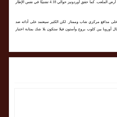
لديه 0.84 تدخلات و1.02 اعتراضات لكل 90 دقيقة على أرض الملعب. كما حقق أوردونيز حوالي 4.18 تشتيتًا في نفس الإطار
على مدافع مركزي شاب وممتاز. لكن الكثير سيعتمد على أدائه ضد
إن مباراة دور الـ16 من دوري أبطال أوروبا بين كلوب بروج وأستون فيلا ستكون بلا شك بمثابة اختبار