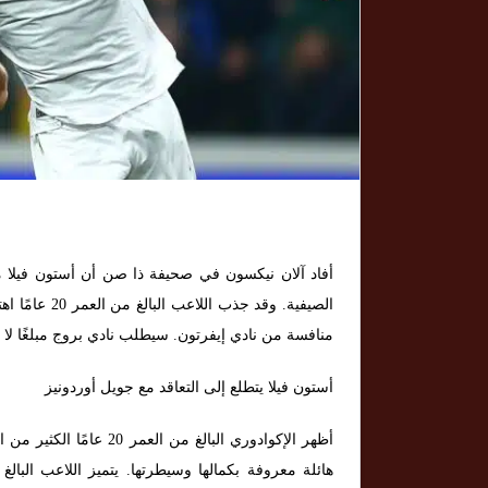
أفاد آلان نيكسون في صحيفة ذا صن أن أستون فيلا مه
الصيفية. وقد 
منافسة من نادي إيفرتون. سيطلب نادي بروج مبلغًا لا يقل عن 40 مليون جنيه إسترليني لب
أستون فيلا يتطلع إلى التعاقد مع جويل أوردونيز
أظهر الإكوادوري البالغ من