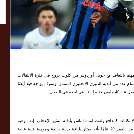
تم بالتعاقد مع جويل أوردونيز من كلوب بروج في فترة الانتقالات
جذب اللاعب البالغ من العمر 20 عامًا اهتمام عدد من أندية الدوري الإنجليزي الممتاز. وسوف يواجه فيلا أيضًا
يعه في الصيف.
 العمر 20 عامًا الكثير من الإمكانات كمدافع ولفت انتباه الناس بأدائه المثير للإعجاب. إنه موهبة
هائلة معروفة بكمالها وسيطرتها. يتميز اللاعب البالغ من العمر 20 عامًا بأنه يمتاز بلياقة بدنية رائعة وموهبة فنية عالية