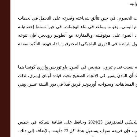
ئية.
مات الخصوم، في حين تتألق شجاعته وقدرته على التحمل في لحظات
قدم اليمنى، وهو ما يساعد في بناء الهجمات، في حين تسلط إحصائياته
ع، الضوء على موثوقيته. وبالمقارنة مع أنطونيو روديجر، فإن تنوعه
الرائعة في الدوري البلجيكي للمحترفين. لذا، فهذه بالتأكيد صفقة
قه بسبب تقدم تيرون مينجس في السن. باو توريس وإزري كونسا هما
كد أن النادي يسير في الاتجاه الصحيح تحت قيادة أوناي إيمري، لذلك
المسابقات. وسيواجه أوردونيز فريق فيلا في دور الستة عشر، وهي
استقبل أوردونيز 22 هدفًا في 21 مباراة بالدوري البلجيكي للمحترفين 2024/25 وحافظ على نظافة شباكه في خمس
مباريات. وهذا يعني أنه كلما تواجد أوردونيز في الملعب، فإن فريقه سوف يستقبل هدفا كل 73 دقيقة. بالإضافة إلى ذلك،