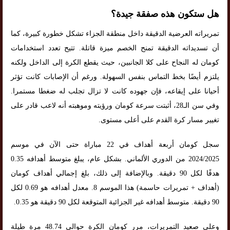
هل ستكون هذه صفقة جيدة؟
تمريراته العرضية الدقيقة داخل منطقة الجزاء تشكل خطورة كبيرة، كما
أن تسديداته الدقيقة تمنح الخصم ميزة قاتلة. تتيح تعدد استخدامات
كومان له النجاح على كلا الجانبين، حيث يقطع الكرة إلى الداخل ولكنه
يلتزم أيضًا بخط التماس بنفس السهولة. ورغم أن الإصابات كانت تؤثر
أحيانا على إيقاعه، فإن جهوده كانت لا تزال تجلب له ضغطا مستمرا.
وفي سن الـ28، أثبتت سرعة كومان ورؤيته وموهبته أنه لاعب قادر على
تغيير مسار كرة القدم على أعلى مستوى.
سجل كومان أربعة أهداف في 22 مباراة حتى الآن في موسم
2024/2025 من الدوري الألماني. بشكل عام، يبلغ متوسط ​​أهدافه 0.35
هدفًا لكل 90 دقيقة. وبالإضافة إلى ذلك، بلغ إجمالي أهداف كومان
(أهداف + تمريرات حاسمة) هذا الموسم 8. معدل أهدافه هو 0.69 لكل
90 دقيقة. متوسط ​​أهدافه غير الجزائية المتوقعة لكل 90 دقيقة هو 0.35.
وعلى صعيد التمريرات، مرر كومان الكرة حوالي 48.74 مرة طيلة