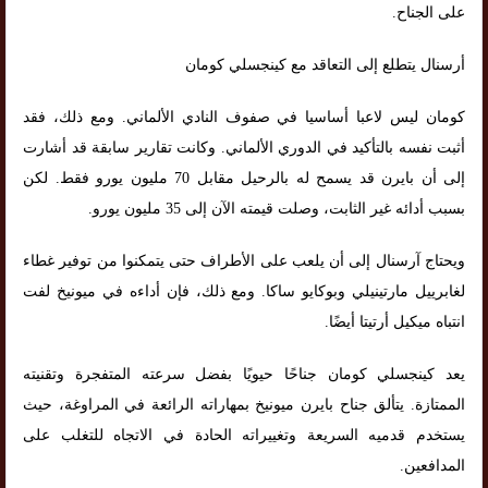
على الجناح.
أرسنال يتطلع إلى التعاقد مع كينجسلي كومان
كومان ليس لاعبا أساسيا في صفوف النادي الألماني. ومع ذلك، فقد
أثبت نفسه بالتأكيد في الدوري الألماني. وكانت تقارير سابقة قد أشارت
إلى أن بايرن قد يسمح له بالرحيل مقابل 70 مليون يورو فقط. لكن
بسبب أدائه غير الثابت، وصلت قيمته الآن إلى 35 مليون يورو.
ويحتاج آرسنال إلى أن يلعب على الأطراف حتى يتمكنوا من توفير غطاء
لغابرييل مارتينيلي وبوكايو ساكا. ومع ذلك، فإن أداءه في ميونيخ لفت
انتباه ميكيل أرتيتا أيضًا.
يعد كينجسلي كومان جناحًا حيويًا بفضل سرعته المتفجرة وتقنيته
الممتازة. يتألق جناح بايرن ميونيخ بمهاراته الرائعة في المراوغة، حيث
يستخدم قدميه السريعة وتغييراته الحادة في الاتجاه للتغلب على
المدافعين.