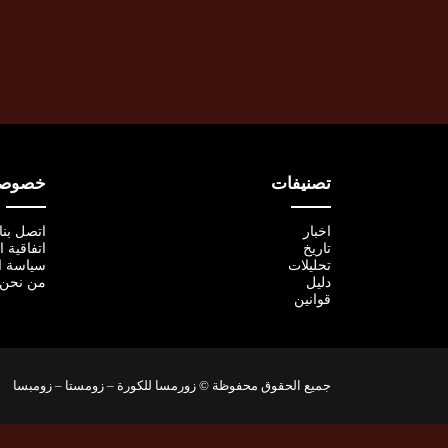
تصنيفات
خصوصية
اخبار
اتصل بنا
تاريخ
اتفاقية 
تحليلات
سياسة ا
دليل
من نحن
قوانين
جميع الحقوق محفوظة © زورمسا للكورة – زومستا – زومبسا