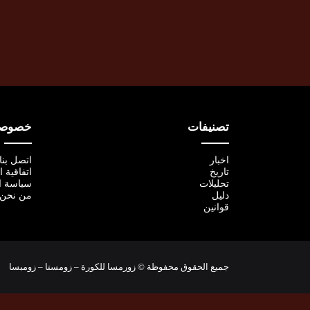
تصنيفات
خصوصية
اخبار
اتصل بنا
تاريخ
اتفاقية 
تحليلات
سياسة ا
دليل
من نحن
قوانين
جميع الحقوق محفوظة © زورمسا للكورة – زومستا – زومبسا