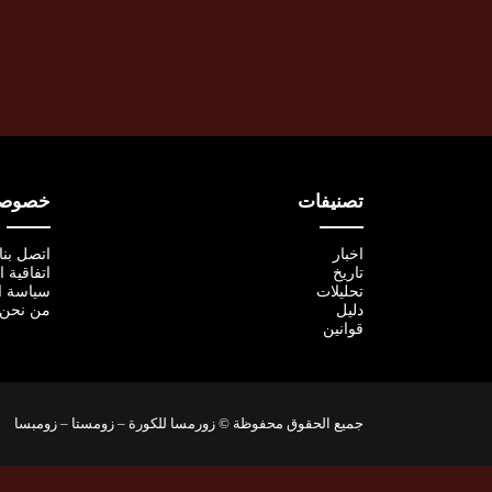
تصنيفات
خصوصية
اخبار
اتصل بنا
تاريخ
اتفاقية 
تحليلات
سياسة ا
دليل
من نحن
قوانين
جميع الحقوق محفوظة © زورمسا للكورة – زومستا – زومبسا