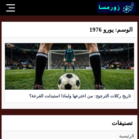
الوسم:
يورو 1976
تاريخ ركلات الترجيح: من اخترعها ولماذا استبدلت القرعة؟
تصنيفات
الرئيسية