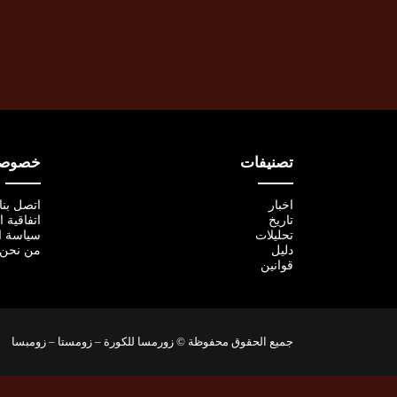
تصنيفات
خصوصية
اخبار
اتصل بنا
تاريخ
اتفاقية 
تحليلات
سياسة ا
دليل
من نحن
قوانين
جميع الحقوق محفوظة © زورمسا للكورة – زومستا – زومبسا