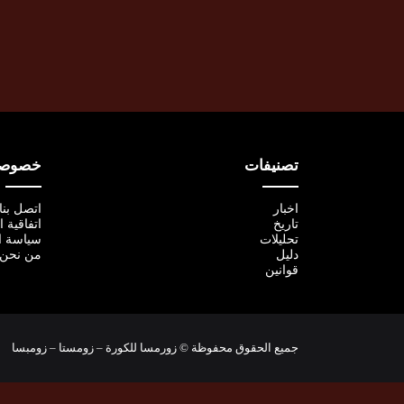
تصنيفات
خصوصية
اخبار
اتصل بنا
تاريخ
اتفاقية 
تحليلات
سياسة ا
دليل
من نحن
قوانين
جميع الحقوق محفوظة © زورمسا للكورة – زومستا – زومبسا