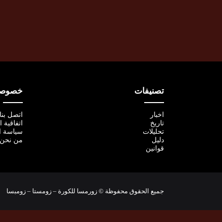
تصنيفات
خصوصية
اخبار
اتصل بنا
تاريخ
اتفاقية 
تحليلات
سياسة ا
دليل
من نحن
قوانين
جميع الحقوق محفوظة © زورمسا للكورة – زومستا – زومبسا